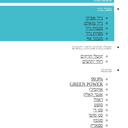
מוצרי נייר
נייר אפייה
נייר טואלט
מגבות נייר
מפיות נייר
מגבוני אף
קוטלי חרקים ודוחי יתושים
קוטלי חרקים
דוחי יתושים
מותגים
99.9%
GREEN POWER
אוקסיג'ן
אנטי קאלק
ז'אוול
סופט
סנו די
סנו סושי
סנובון
ספארק