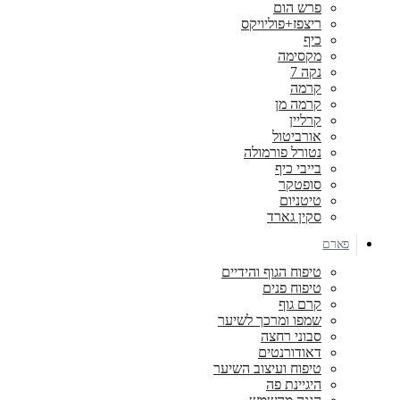
פרש הום
ריצפז+פוליויקס
כיף
מקסימה
נקה 7
קרמה
קרמה מן
קרליין
אורביטול
נטורל פורמולה
בייבי כיף
סופטקר
טיטניום
סקין גארד
פארם
טיפוח הגוף והידיים
טיפוח פנים
קרם גוף
שמפו ומרכך לשיער
סבוני רחצה
דאודורנטים
טיפוח ועיצוב השיער
היגיינת פה