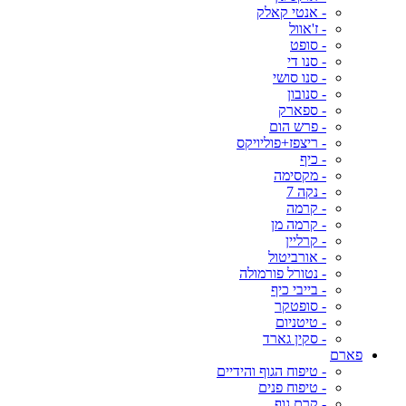
- אנטי קאלק
- ז'אוול
- סופט
- סנו די
- סנו סושי
- סנובון
- ספארק
- פרש הום
- ריצפז+פוליויקס
- כיף
- מקסימה
- נקה 7
- קרמה
- קרמה מן
- קרליין
- אורביטול
- נטורל פורמולה
- בייבי כיף
- סופטקר
- טיטניום
- סקין גארד
פארם
- טיפוח הגוף והידיים
- טיפוח פנים
- קרם גוף