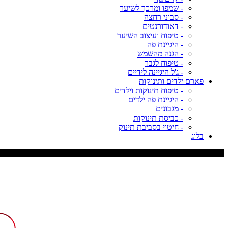
- שמפו ומרכך לשיער
- סבוני רחצה
- דאודורנטים
- טיפוח ועיצוב השיער
- היגיינת פה
- הגנה מהשמש
- טיפוח לגבר
- ג'ל היגיינה לידיים
פארם ילדים ותינוקות
- טיפוח תינוקות וילדים
- היגיינת פה ילדים
- מגבונים
- כביסת תינוקות
- חיטוי בסביבת תינוק
בלוג
משלוח עד 9 ימי עסקים, דמי משלוח 29 ש"ח