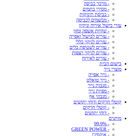
- מרכך כביסה
- מסירי כתמים
- כביסת תינוקות
- מבשמים לכביסה
עזרי בישול אירוח וניקיון
- שקיות אשפה ומזון
- עזרים לבישול ואפייה
- עזרים לניקוי כללי
- עזרים לשטיפת כלים
- עזרים לניקוי רצפות
- עזרים לאירוח
בישום הבית
מוצרי נייר
- נייר אפייה
- נייר טואלט
- מגבות נייר
- מפיות נייר
- מגבוני אף
קוטלי חרקים ודוחי יתושים
- קוטלי חרקים
- דוחי יתושים
מותגים
- 99.9%
- GREEN POWER
- אוקסיג'ן