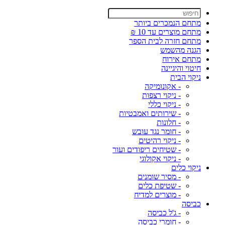
מתחם הנמכרים ביותר
מתחם מוצרים עד 10 ₪
מתחם חזרה לבית הספר
הגנה מהשמש
מתחם אירוח
חיטוי והיגיינה
ניקוי הבית
- אקונומיקה
- ניקוי רצפות
- ניקוי כללי
- שירותים ואמבטיות
- חלונות
- חומר נגד עובש
- ניקוי רהיטים
- שטיחים ריפודים ועור
- ניקוי אקולוגי
ניקוי כלים
- מסיר שומנים
- שטיפת כלים
- מוצרים למדיח
כביסה
- ג'ל כביסה
- חומרי כביסה