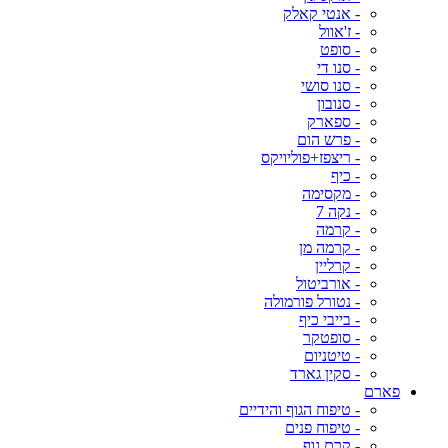
- אנטי קאלק
- ז'אוול
- סופט
- סנו די
- סנו סושי
- סנובון
- ספארק
- פרש הום
- ריצפז+פוליויקס
- כיף
- מקסימה
- נקה 7
- קרמה
- קרמה מן
- קרליין
- אורביטול
- נטורל פורמולה
- בייבי כיף
- סופטקר
- טיטניום
- סקין גארד
פארם
- טיפוח הגוף והידיים
- טיפוח פנים
- קרם גוף