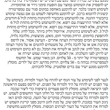
ממגע בעיניים. במידה ונוצר מגע עם העיניים יש לשטוף מיד בהרבה מים.
יש להפסיק את השימוש במוצר עם הופעת סימני גירוי או אדמומיות.
לשימוש חיצוני בלבד. יש להימנע מאחסון במקום סגור עם טמפרטורה
קיצונית לדוגמא ברכב. יש להימנע מחשיפה לשמש גם אם נעשה שימוש
בתכשיר ההגנה. אין להשתמש בתכשיר לתינוקות מתחת לגיל 6 חודשים,
אלא לאחר התייעצות עם רופא. אין להשתמש בילדים מתחת לגיל 6
חודשים, אלא לאחר התייעצות עם רופא. אין להשתמש בילדים מתחת
לגיל 3. לא לשימוש בתינוקות. אירוסול דליק ביותר. מכל לחץ: עלול
להתפוצץ בחימום. הרחק ממקור חום, מאש, מניצוצות, מלהבה גלויה,
ממשטחים חמים וממקורות הצתה אחרים - העישון אסור. אין לרסס
בקרבת אש או על להבה גלויה, על משטחים לוהטים או על מקור הצתה
אחר. מכל לחץ: אין לנקב או לשרוף את המכל, גם לא בתום השימוש בו.
יש לרוקן לפני השלכתו. אין לאחסן תחת קרינת שמש ישירה או
בטמפרטורה של יותר מ - 50 צלזיוס. הגן מאור שמש. אל תחשוף
לטמפרטורה גבוהה מ - 50 צלזיוס. הרחק מהישג ידם של ילדים. מומלץ
להימנע ממגע ישיר עם בדים ופלסטיק. עלול להכתים.
לנער לפני לשימוש על עור הגוף יש להתיז על העור ולמרוח. בשימוש על
עור הפנים יש להתיז על היד ולמרוח על הפנים, יש לרסס בפעם הראשונה
לפני היציאה לשמש. מומלץ לרסס פעמיים ברציפות כדי ליצור שכבה
נדיבה ואחידה של מקדם הגנה לכיסוי כל חלקי העור החשופים לשמש. יש
לרסס ולמרוח כל שעתיים ומומלץ במקרים של הזעה, כניסה למים ו/או
ניגוב העור במגבת, לרסס שוב. על מנת להגן היטב מפני קרינת השמש יש
למרוח את התכשיר על העור לעיתים תכופות. מומלץ להימנע מחשיפת