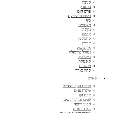
סנובון
ספארק
פרש הום
ריצפז+פוליויקס
כיף
מקסימה
נקה 7
קרמה
קרמה מן
קרליין
אורביטול
נטורל פורמולה
בייבי כיף
סופטקר
טיטניום
סקין גארד
פארם
טיפוח הגוף והידיים
טיפוח פנים
קרם גוף
שמפו ומרכך לשיער
סבוני רחצה
דאודורנטים