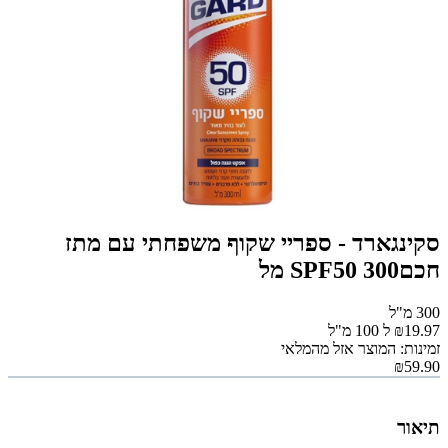
סקינגארד - ספריי שקוף משפחתי עם מתז
חכםSPF50 300 מל
300 מ"ל
₪19.97 ל 100 מ"ל
זמינות: המוצר אזל מהמלאי
₪59.90
תיאור