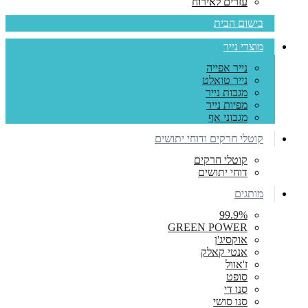
עזרים לאירוח
בישום הבית
מוצרי נייר
נייר אפייה
נייר טואלט
מגבות נייר
מפיות נייר
מגבוני אף
קוטלי חרקים ודוחי יתושים
קוטלי חרקים
דוחי יתושים
מותגים
99.9%
GREEN POWER
אוקסיג'ן
אנטי קאלק
ז'אוול
סופט
סנו די
סנו סושי