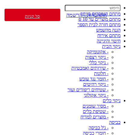
מתחם הנמכרים ביותר
התחברות \ הרשמה
סל קניות
מתחם מוצרים עד 10 ₪
מתחם חזרה לבית הספר
הגנה מהשמש
מתחם אירוח
חיטוי והיגיינה
ניקוי הבית
- אקונומיקה
- ניקוי רצפות
- ניקוי כללי
- שירותים ואמבטיות
- חלונות
- חומר נגד עובש
- ניקוי רהיטים
- שטיחים ריפודים ועור
- ניקוי אקולוגי
ניקוי כלים
- מסיר שומנים
- שטיפת כלים
- מוצרים למדיח
כביסה
- ג'ל כביסה
- חומרי כביסה