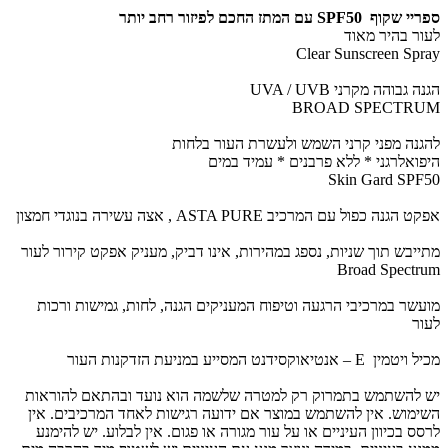
ספריי שקוף SPF50 עם המתז החכם לפיזור רחב יותר
לעור בהיר מאוד
Clear Sunscreen Spray
הגנה גבוהה מקרני UVA / UVB
BROAD SPECTRUM
להגנה מפני קרני השמש ולעשרת העור בלחות
היפואלרגני * ללא פרבנים * עמיד במים
Skin Gard SPF50
אפקט הגנה כפול עם המרכיב ASTA PURE , אצה עשירה בנוגדי חמצון
מתייבש תוך שניות, נספג במהירות, אינו דביק, מעניק אפקט קירור לעור
Broad Spectrum
מועשר במרכיבי הרגעה וטיפוח המעניקים הגנה, לחות, גמישות ורכות
לעור
מכיל ויטמין E – אנטיאוקסידנט המסייע במניעת הזדקנות העור
יש להשתמש בתמרוק רק למטרה שלשמה הוא נועד ובהתאם להוראות
השימוש. אין להשתמש במוצר אם ידועה רגישות לאחד המרכיבים. אין
לרסס בכיוון העיניים או על עור מגורה או פגום. אין לבלוע. יש להימנע