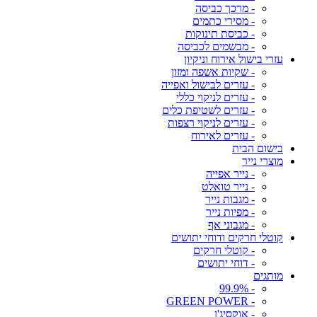
- מרכך כביסה
- מסירי כתמים
- כביסת תינוקות
- מבשמים לכביסה
עזרי בישול אירוח וניקיון
- שקיות אשפה ומזון
- עזרים לבישול ואפייה
- עזרים לניקוי כללי
- עזרים לשטיפת כלים
- עזרים לניקוי רצפות
- עזרים לאירוח
בישום הבית
מוצרי נייר
- נייר אפייה
- נייר טואלט
- מגבות נייר
- מפיות נייר
- מגבוני אף
קוטלי חרקים ודוחי יתושים
- קוטלי חרקים
- דוחי יתושים
מותגים
- 99.9%
- GREEN POWER
- אוקסיג'ן