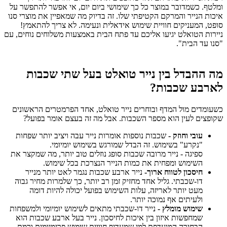
ומלטף.
כשמדובר במוצר כל כך שימושי ביום יום, אי אפשר להתפשר על
איכות הנייר והמרקם הקטיפתי שלו.
זה בדיוק מה שמאפיין את מוצרי סנו
סופט, המעניקים חוויית שימוש אידאלית ונעימה.
לא צריך להתאמץ!
ניירות הטואלט יגיעו אליכם עד פתח הבית באמצעות משלוחים נוחים, עם
"סנו עד הבית".
מה ההבדל בין נייר טואלט בעל שתי שכבות
לארבע שכבות?
כשעומדים מול המדף ובוחרים נייר טואלט, אחד הפרמטרים הראשונים
שקופצים לעין הוא מספר השכבות. אבל מה זה בעצם אומר בפועל?
עובי וחוזק -
שכבות נוספות אומרות נייר עבה ויציב יותר שפחות
"נקרע" בשימוש. זה הבדל שמורגש בשימוש יומיומי.
ספיגה - נייר מרובה שכבות סופג נוזלים טוב יותר, מה שמקצר את
השימוש ומפחית את כמות הנייר הנצרכת בכל שימוש.
חיסכון לטווח ארוך-
נייר ארבע שכבות נגמר לאט יותר מנייר
דו-שכבתי. גליל אחד מחזיק זמן רב יותר, כך שלמרות מחיר גבוה
מעט יותר לאריזה, עלות השימוש בפועל יכולה להיות דומה
ולעיתים אף נמוכה יותר.
שימוש מומלץ -
נייר דו-שכבתי מתאים לשימוש יומיומי ולמשפחות
שמחפשות איזון בין איכות לחיסכון. נייר בעל ארבע שכבות הוא
הבחירה המועדפת למי שמעדיף חוויית שימוש פרימיומית ורמת