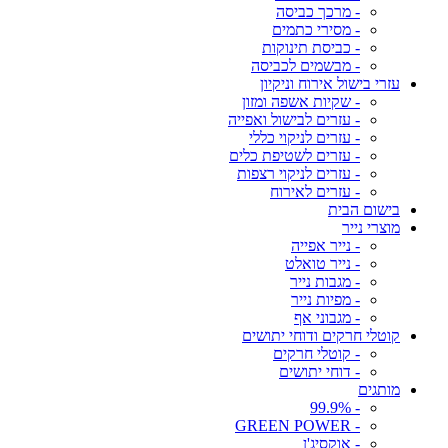
- מרכך כביסה
- מסירי כתמים
- כביסת תינוקות
- מבשמים לכביסה
עזרי בישול אירוח וניקיון
- שקיות אשפה ומזון
- עזרים לבישול ואפייה
- עזרים לניקוי כללי
- עזרים לשטיפת כלים
- עזרים לניקוי רצפות
- עזרים לאירוח
בישום הבית
מוצרי נייר
- נייר אפייה
- נייר טואלט
- מגבות נייר
- מפיות נייר
- מגבוני אף
קוטלי חרקים ודוחי יתושים
- קוטלי חרקים
- דוחי יתושים
מותגים
- 99.9%
- GREEN POWER
- אוקסיג'ן