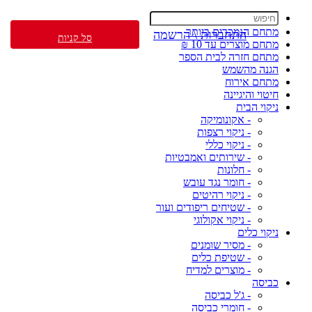
מתחם הנמכרים ביותר
התחברות \ הרשמה
סל קניות
מתחם מוצרים עד 10 ₪
מתחם חזרה לבית הספר
הגנה מהשמש
מתחם אירוח
חיטוי והיגיינה
ניקוי הבית
- אקונומיקה
- ניקוי רצפות
- ניקוי כללי
- שירותים ואמבטיות
- חלונות
- חומר נגד עובש
- ניקוי רהיטים
- שטיחים ריפודים ועור
- ניקוי אקולוגי
ניקוי כלים
- מסיר שומנים
- שטיפת כלים
- מוצרים למדיח
כביסה
- ג'ל כביסה
- חומרי כביסה