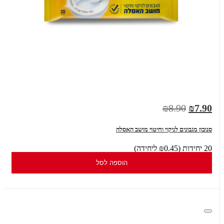
₪8.90
₪7.90
סנובון מגבונים לניקוי וחיטוי מושב האסלה
20 יחידות (₪0.45 ליחידה)
הוספה לסל