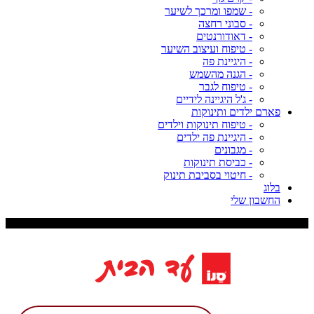
- שמפו ומרכך לשיער
- סבוני רחצה
- דאודורנטים
- טיפוח ועיצוב השיער
- היגיינת פה
- הגנה מהשמש
- טיפוח לגבר
- ג'ל היגיינה לידיים
פארם ילדים ותינוקות
- טיפוח תינוקות וילדים
- היגיינת פה ילדים
- מגבונים
- כביסת תינוקות
- חיטוי בסביבת תינוק
בלוג
החשבון שלי
משלוח עד 9 ימי עסקים, דמי משלוח 29 ש"ח