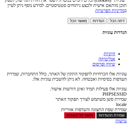
"עוגיות" (cookies) וכלים דומים במטרה לשפר את חווית הגלישה, לספק
תוכן מותאם אישית ולבצע ניתוחים סטטיסטיים. למידע נוסף ניתן לעיין
ב
מדיניות הפרטיות
דחה הכל
הגדרות
מאשר הכל
הגדרות עוגיות
חיוניות
אנליטיקה
שיווק ופרסום
עוגיות אלו הכרחיות לתפקוד התקין של האתר, כולל התחברות, שמירת
העדפות בסיסיות ואבטחה. לא ניתן להשבית עוגיות אלו.
עוגיות אלו פעילות תמיד ואינן דורשות אישור.
PHPSESSID
שמירת סשן משתמש לצורך תפקוד האתר
locale
שמירת שפת התצוגה והעדפות אזוריות
שמירת ההגדרות
אישור כל העוגיות
נגישות