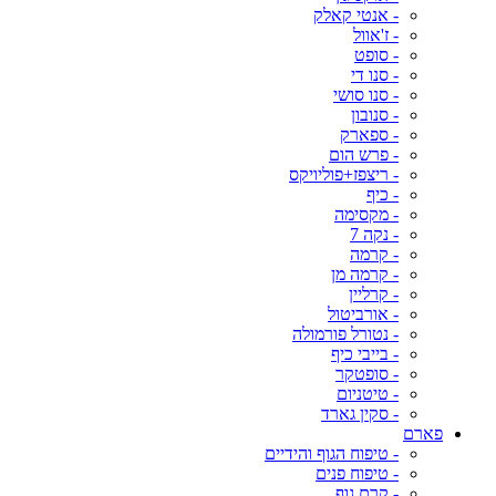
- אנטי קאלק
- ז'אוול
- סופט
- סנו די
- סנו סושי
- סנובון
- ספארק
- פרש הום
- ריצפז+פוליויקס
- כיף
- מקסימה
- נקה 7
- קרמה
- קרמה מן
- קרליין
- אורביטול
- נטורל פורמולה
- בייבי כיף
- סופטקר
- טיטניום
- סקין גארד
פארם
- טיפוח הגוף והידיים
- טיפוח פנים
- קרם גוף