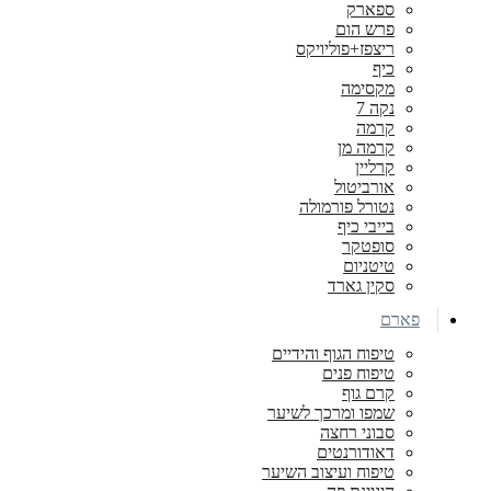
ספארק
פרש הום
ריצפז+פוליויקס
כיף
מקסימה
נקה 7
קרמה
קרמה מן
קרליין
אורביטול
נטורל פורמולה
בייבי כיף
סופטקר
טיטניום
סקין גארד
פארם
טיפוח הגוף והידיים
טיפוח פנים
קרם גוף
שמפו ומרכך לשיער
סבוני רחצה
דאודורנטים
טיפוח ועיצוב השיער