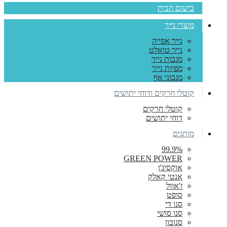
בישום הבית
מוצרי נייר
נייר אפייה
נייר טואלט
מגבות נייר
מפיות נייר
מגבוני אף
קוטלי חרקים ודוחי יתושים
קוטלי חרקים
דוחי יתושים
מותגים
99.9%
GREEN POWER
אוקסיג'ן
אנטי קאלק
ז'אוול
סופט
סנו די
סנו סושי
סנובון