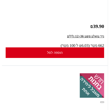
₪39.90
נייר טואלט סופט 36=12 גלילים
662 מטר (₪6.03 ל 100 מטר)
הוספה לסל