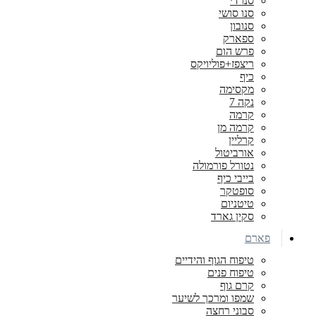
סנו די
סנו סושי
סנובון
ספארק
פרש הום
ריצפז+פוליויקס
כיף
מקסימה
נקה 7
קרמה
קרמה מן
קרליין
אורביטול
נטורל פורמולה
בייבי כיף
סופטקר
טיטניום
סקין גארד
פארם
טיפוח הגוף והידיים
טיפוח פנים
קרם גוף
שמפו ומרכך לשיער
סבוני רחצה