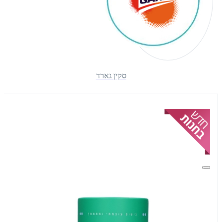
סקין גארד