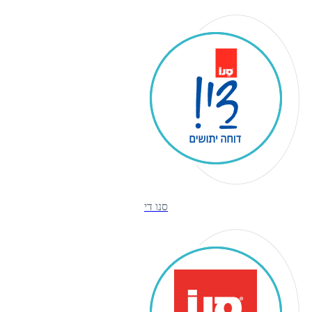
סנו די