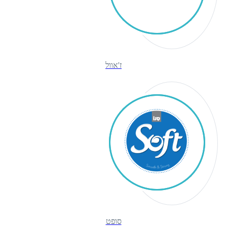
ז'אוול
סופט