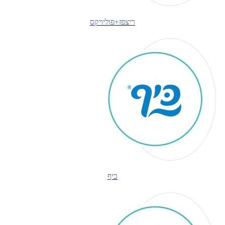
ריצפז+פוליויקס
כיף