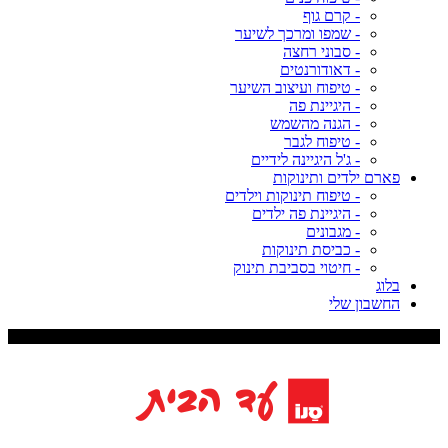
- קרם גוף
- שמפו ומרכך לשיער
- סבוני רחצה
- דאודורנטים
- טיפוח ועיצוב השיער
- היגיינת פה
- הגנה מהשמש
- טיפוח לגבר
- ג'ל היגיינה לידיים
פארם ילדים ותינוקות
- טיפוח תינוקות וילדים
- היגיינת פה ילדים
- מגבונים
- כביסת תינוקות
- חיטוי בסביבת תינוק
בלוג
החשבון שלי
משלוח עד 9 ימי עסקים, דמי משלוח 29 ש"ח