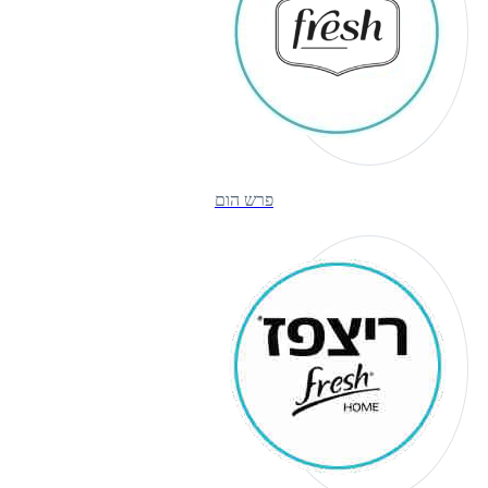
פרש הום