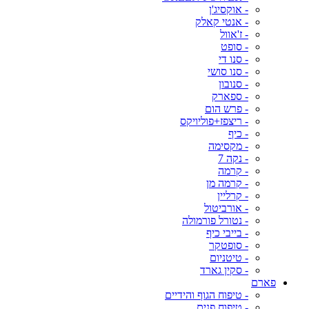
- אוקסיג'ן
- אנטי קאלק
- ז'אוול
- סופט
- סנו די
- סנו סושי
- סנובון
- ספארק
- פרש הום
- ריצפז+פוליויקס
- כיף
- מקסימה
- נקה 7
- קרמה
- קרמה מן
- קרליין
- אורביטול
- נטורל פורמולה
- בייבי כיף
- סופטקר
- טיטניום
- סקין גארד
פארם
- טיפוח הגוף והידיים
- טיפוח פנים