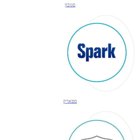
סנובון
ספארק