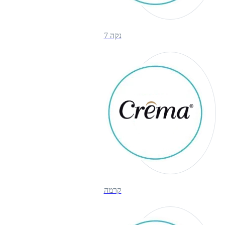
נקה 7
קרמה