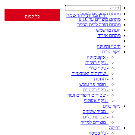
מתחם הנמכרים ביותר
התחברות \ הרשמה
סל קניות
מתחם מוצרים עד 10 ₪
מתחם חזרה לבית הספר
הגנה מהשמש
מתחם אירוח
חיטוי והיגיינה
ניקוי הבית
- אקונומיקה
- ניקוי רצפות
- ניקוי כללי
- שירותים ואמבטיות
- חלונות
- חומר נגד עובש
- ניקוי רהיטים
- שטיחים ריפודים ועור
- ניקוי אקולוגי
ניקוי כלים
- מסיר שומנים
- שטיפת כלים
- מוצרים למדיח
כביסה
- ג'ל כביסה