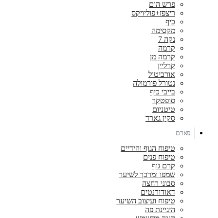
פרש הום
ריצפז+פוליויקס
כיף
מקסימה
נקה 7
קרמה
קרמה מן
קרליין
אורביטול
נטורל פורמולה
בייבי כיף
סופטקר
טיטניום
סקין גארד
פארם
טיפוח הגוף והידיים
טיפוח פנים
קרם גוף
שמפו ומרכך לשיער
סבוני רחצה
דאודורנטים
טיפוח ועיצוב השיער
היגיינת פה