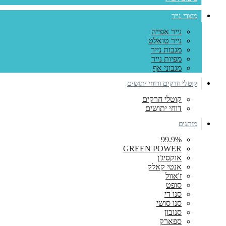
מוצרי נייר
נייר אפייה
נייר טואלט
מגבות נייר
מפיות נייר
מגבוני אף
קוטלי חרקים ודוחי יתושים
קוטלי חרקים
דוחי יתושים
מותגים
99.9%
GREEN POWER
אוקסיג'ן
אנטי קאלק
ז'אוול
סופט
סנו די
סנו סושי
סנובון
ספארק