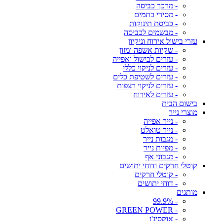
- מרכך כביסה
- מסירי כתמים
- כביסת תינוקות
- מבשמים לכביסה
עזרי בישול אירוח וניקיון
- שקיות אשפה ומזון
- עזרים לבישול ואפייה
- עזרים לניקוי כללי
- עזרים לשטיפת כלים
- עזרים לניקוי רצפות
- עזרים לאירוח
בישום הבית
מוצרי נייר
- נייר אפייה
- נייר טואלט
- מגבות נייר
- מפיות נייר
- מגבוני אף
קוטלי חרקים ודוחי יתושים
- קוטלי חרקים
- דוחי יתושים
מותגים
- 99.9%
- GREEN POWER
- אוקסיג'ן