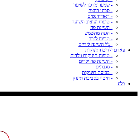
- שמפו ומרכך לשיער
- סבוני רחצה
- דאודורנטים
- טיפוח ועיצוב השיער
- היגיינת פה
- הגנה מהשמש
- טיפוח לגבר
- ג'ל היגיינה לידיים
פארם ילדים ותינוקות
- טיפוח תינוקות וילדים
- היגיינת פה ילדים
- מגבונים
- כביסת תינוקות
- חיטוי בסביבת תינוק
בלוג
משלוח עד 9 ימי עסקים, דמי משלוח 29 ש"ח