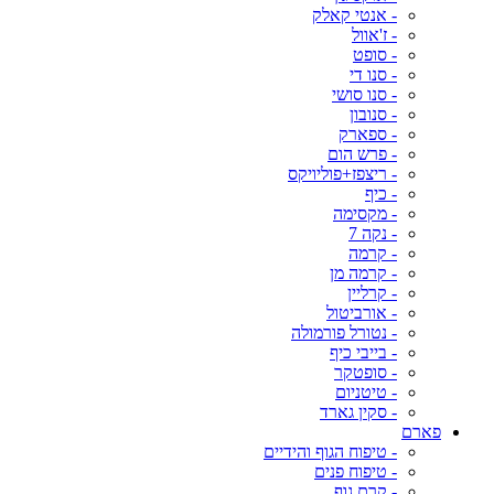
- אנטי קאלק
- ז'אוול
- סופט
- סנו די
- סנו סושי
- סנובון
- ספארק
- פרש הום
- ריצפז+פוליויקס
- כיף
- מקסימה
- נקה 7
- קרמה
- קרמה מן
- קרליין
- אורביטול
- נטורל פורמולה
- בייבי כיף
- סופטקר
- טיטניום
- סקין גארד
פארם
- טיפוח הגוף והידיים
- טיפוח פנים
- קרם גוף