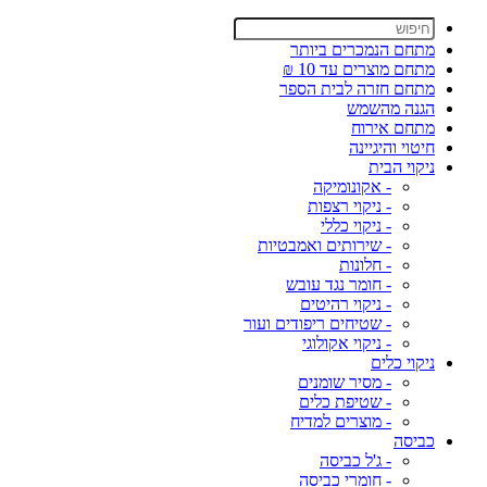
מתחם הנמכרים ביותר
מתחם מוצרים עד 10 ₪
מתחם חזרה לבית הספר
הגנה מהשמש
מתחם אירוח
חיטוי והיגיינה
ניקוי הבית
- אקונומיקה
- ניקוי רצפות
- ניקוי כללי
- שירותים ואמבטיות
- חלונות
- חומר נגד עובש
- ניקוי רהיטים
- שטיחים ריפודים ועור
- ניקוי אקולוגי
ניקוי כלים
- מסיר שומנים
- שטיפת כלים
- מוצרים למדיח
כביסה
- ג'ל כביסה
- חומרי כביסה