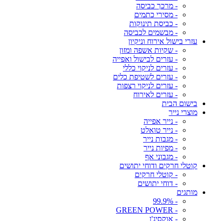
- מרכך כביסה
- מסירי כתמים
- כביסת תינוקות
- מבשמים לכביסה
עזרי בישול אירוח וניקיון
- שקיות אשפה ומזון
- עזרים לבישול ואפייה
- עזרים לניקוי כללי
- עזרים לשטיפת כלים
- עזרים לניקוי רצפות
- עזרים לאירוח
בישום הבית
מוצרי נייר
- נייר אפייה
- נייר טואלט
- מגבות נייר
- מפיות נייר
- מגבוני אף
קוטלי חרקים ודוחי יתושים
- קוטלי חרקים
- דוחי יתושים
מותגים
- 99.9%
- GREEN POWER
- אוקסיג'ן