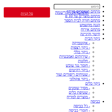
מתחם הנמכרים ביותר
התחברות \ הרשמה
סל קניות
מתחם מוצרים עד 10 ₪
מתחם חזרה לבית הספר
הגנה מהשמש
מתחם אירוח
חיטוי והיגיינה
ניקוי הבית
- אקונומיקה
- ניקוי רצפות
- ניקוי כללי
- שירותים ואמבטיות
- חלונות
- חומר נגד עובש
- ניקוי רהיטים
- שטיחים ריפודים ועור
- ניקוי אקולוגי
ניקוי כלים
- מסיר שומנים
- שטיפת כלים
- מוצרים למדיח
כביסה
- ג'ל כביסה
- חומרי כביסה