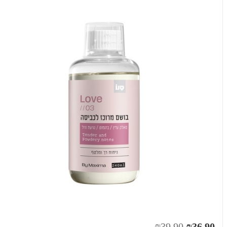
₪39.90
₪36.90