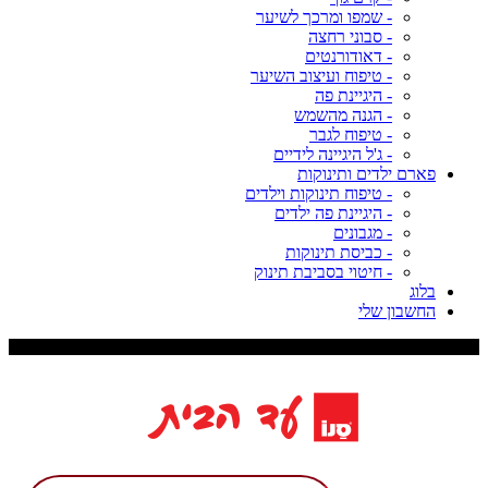
- שמפו ומרכך לשיער
- סבוני רחצה
- דאודורנטים
- טיפוח ועיצוב השיער
- היגיינת פה
- הגנה מהשמש
- טיפוח לגבר
- ג'ל היגיינה לידיים
פארם ילדים ותינוקות
- טיפוח תינוקות וילדים
- היגיינת פה ילדים
- מגבונים
- כביסת תינוקות
- חיטוי בסביבת תינוק
בלוג
החשבון שלי
משלוח עד 9 ימי עסקים, דמי משלוח 29 ש"ח