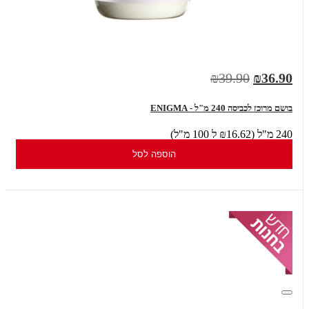
₪39.90
₪36.90
בושם מרוכז לכביסה 240 מ"ל - ENIGMA
240 מ"ל (₪16.62 ל 100 מ"ל)
הוספה לסל