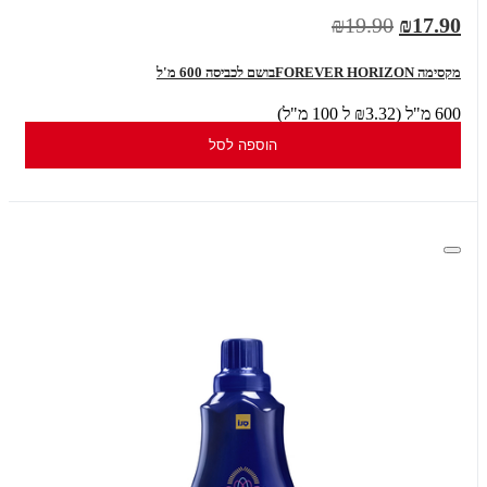
₪19.90
₪17.90
מקסימה FOREVER HORIZONבושם לכביסה 600 מ'ל
600 מ"ל (₪3.32 ל 100 מ"ל)
הוספה לסל