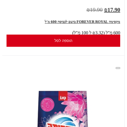
₪19.90
₪17.90
מקסימה FOREVER ROYAL בושם לכביסה 600 מ'ל
600 מ"ל (₪3.32 ל 100 מ"ל)
הוספה לסל