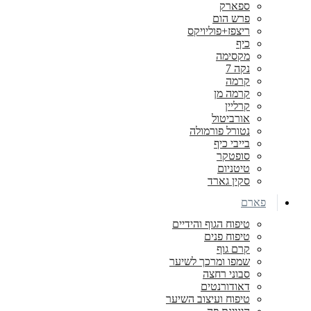
ספארק
פרש הום
ריצפז+פוליויקס
כיף
מקסימה
נקה 7
קרמה
קרמה מן
קרליין
אורביטול
נטורל פורמולה
בייבי כיף
סופטקר
טיטניום
סקין גארד
פארם
טיפוח הגוף והידיים
טיפוח פנים
קרם גוף
שמפו ומרכך לשיער
סבוני רחצה
דאודורנטים
טיפוח ועיצוב השיער