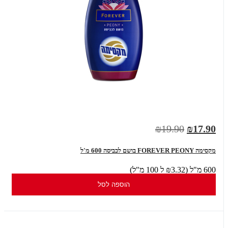
₪19.90
₪17.90
מקסימה FOREVER PEONY בושם לכביסה 600 מ'ל
600 מ"ל (₪3.32 ל 100 מ"ל)
הוספה לסל