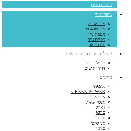
בישום הבית
מוצרי נייר
נייר אפייה
נייר טואלט
מגבות נייר
מפיות נייר
מגבוני אף
קוטלי חרקים ודוחי יתושים
קוטלי חרקים
דוחי יתושים
מותגים
99.9%
GREEN POWER
אוקסיג'ן
אנטי קאלק
ז'אוול
סופט
סנו די
סנו סושי
סנובון