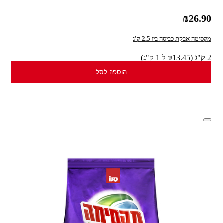
₪26.90
מקסימה אבקת כביסה ביו 2.5 ק'ג
2 ק"ג (₪13.45 ל 1 ק"ג)
הוספה לסל