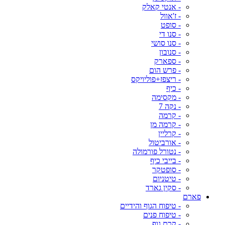
- אנטי קאלק
- ז'אוול
- סופט
- סנו די
- סנו סושי
- סנובון
- ספארק
- פרש הום
- ריצפז+פוליויקס
- כיף
- מקסימה
- נקה 7
- קרמה
- קרמה מן
- קרליין
- אורביטול
- נטורל פורמולה
- בייבי כיף
- סופטקר
- טיטניום
- סקין גארד
פארם
- טיפוח הגוף והידיים
- טיפוח פנים
- קרם גוף