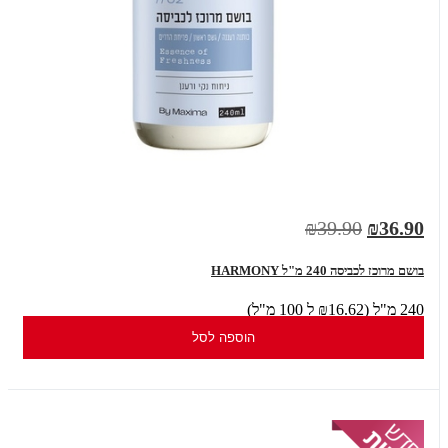
₪39.90
₪36.90
בושם מרוכז לכביסה 240 מ"ל HARMONY
240 מ"ל (₪16.62 ל 100 מ"ל)
הוספה לסל