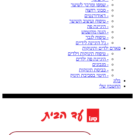
- שמפו ומרכך לשיער
- סבוני רחצה
- דאודורנטים
- טיפוח ועיצוב השיער
- היגיינת פה
- הגנה מהשמש
- טיפוח לגבר
- ג'ל היגיינה לידיים
פארם ילדים ותינוקות
- טיפוח תינוקות וילדים
- היגיינת פה ילדים
- מגבונים
- כביסת תינוקות
- חיטוי בסביבת תינוק
בלוג
החשבון שלי
משלוח עד 9 ימי עסקים, דמי משלוח 29 ש"ח