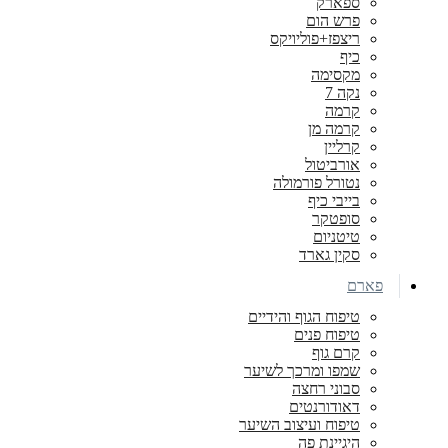
ספארק
פרש הום
ריצפז+פוליויקס
כיף
מקסימה
נקה 7
קרמה
קרמה מן
קרליין
אורביטול
נטורל פורמולה
בייבי כיף
סופטקר
טיטניום
סקין גארד
פארם
טיפוח הגוף והידיים
טיפוח פנים
קרם גוף
שמפו ומרכך לשיער
סבוני רחצה
דאודורנטים
טיפוח ועיצוב השיער
היגיינת פה