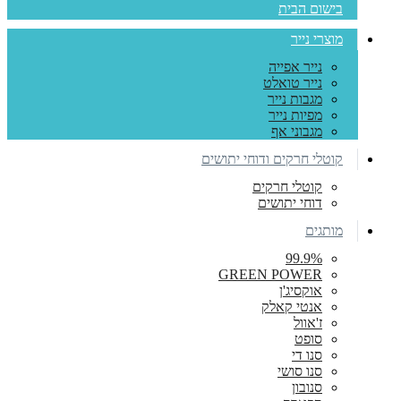
בישום הבית
מוצרי נייר
נייר אפייה
נייר טואלט
מגבות נייר
מפיות נייר
מגבוני אף
קוטלי חרקים ודוחי יתושים
קוטלי חרקים
דוחי יתושים
מותגים
99.9%
GREEN POWER
אוקסיג'ן
אנטי קאלק
ז'אוול
סופט
סנו די
סנו סושי
סנובון