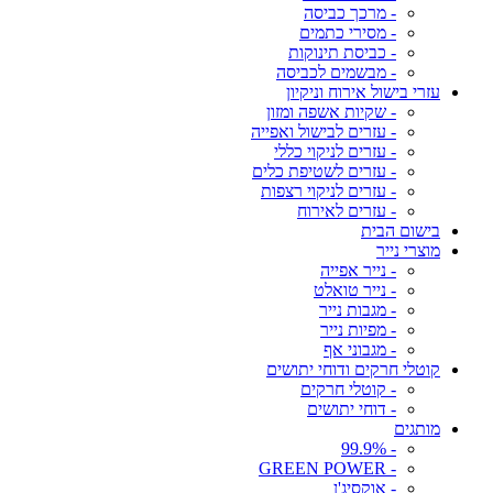
- מרכך כביסה
- מסירי כתמים
- כביסת תינוקות
- מבשמים לכביסה
עזרי בישול אירוח וניקיון
- שקיות אשפה ומזון
- עזרים לבישול ואפייה
- עזרים לניקוי כללי
- עזרים לשטיפת כלים
- עזרים לניקוי רצפות
- עזרים לאירוח
בישום הבית
מוצרי נייר
- נייר אפייה
- נייר טואלט
- מגבות נייר
- מפיות נייר
- מגבוני אף
קוטלי חרקים ודוחי יתושים
- קוטלי חרקים
- דוחי יתושים
מותגים
- 99.9%
- GREEN POWER
- אוקסיג'ן