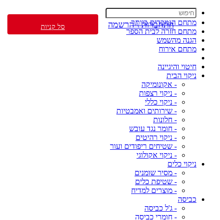
מתחם הנמכרים ביותר
התחברות \ הרשמה
סל קניות
מתחם חזרה לבית הספר
הגנה מהשמש
מתחם אירוח
חיטוי והיגיינה
ניקוי הבית
- אקונומיקה
- ניקוי רצפות
- ניקוי כללי
- שירותים ואמבטיות
- חלונות
- חומר נגד עובש
- ניקוי רהיטים
- שטיחים ריפודים ועור
- ניקוי אקולוגי
ניקוי כלים
- מסיר שומנים
- שטיפת כלים
- מוצרים למדיח
כביסה
- ג'ל כביסה
- חומרי כביסה