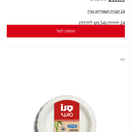
24 תבניות קאפקייקס מנייר
24 יחידות (₪0.54 ליחידה)
הוספה לסל