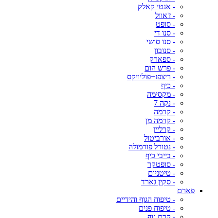
- אנטי קאלק
- ז'אוול
- סופט
- סנו די
- סנו סושי
- סנובון
- ספארק
- פרש הום
- ריצפז+פוליויקס
- כיף
- מקסימה
- נקה 7
- קרמה
- קרמה מן
- קרליין
- אורביטול
- נטורל פורמולה
- בייבי כיף
- סופטקר
- טיטניום
- סקין גארד
פארם
- טיפוח הגוף והידיים
- טיפוח פנים
- קרם גוף