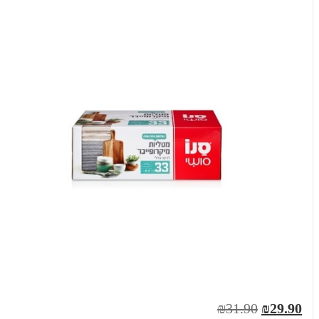
₪31.90
₪29.90