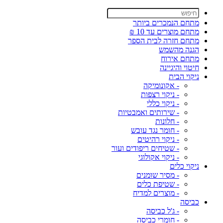
מתחם הנמכרים ביותר
מתחם מוצרים עד 10 ₪
מתחם חזרה לבית הספר
הגנה מהשמש
מתחם אירוח
חיטוי והיגיינה
ניקוי הבית
- אקונומיקה
- ניקוי רצפות
- ניקוי כללי
- שירותים ואמבטיות
- חלונות
- חומר נגד עובש
- ניקוי רהיטים
- שטיחים ריפודים ועור
- ניקוי אקולוגי
ניקוי כלים
- מסיר שומנים
- שטיפת כלים
- מוצרים למדיח
כביסה
- ג'ל כביסה
- חומרי כביסה