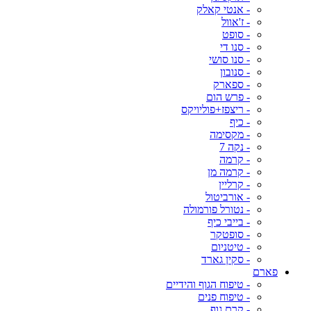
- אנטי קאלק
- ז'אוול
- סופט
- סנו די
- סנו סושי
- סנובון
- ספארק
- פרש הום
- ריצפז+פוליויקס
- כיף
- מקסימה
- נקה 7
- קרמה
- קרמה מן
- קרליין
- אורביטול
- נטורל פורמולה
- בייבי כיף
- סופטקר
- טיטניום
- סקין גארד
פארם
- טיפוח הגוף והידיים
- טיפוח פנים
- קרם גוף