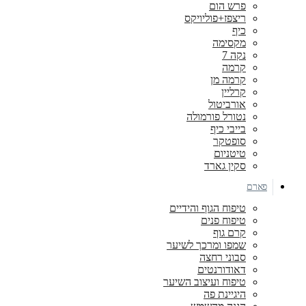
פרש הום
ריצפז+פוליויקס
כיף
מקסימה
נקה 7
קרמה
קרמה מן
קרליין
אורביטול
נטורל פורמולה
בייבי כיף
סופטקר
טיטניום
סקין גארד
פארם
טיפוח הגוף והידיים
טיפוח פנים
קרם גוף
שמפו ומרכך לשיער
סבוני רחצה
דאודורנטים
טיפוח ועיצוב השיער
היגיינת פה