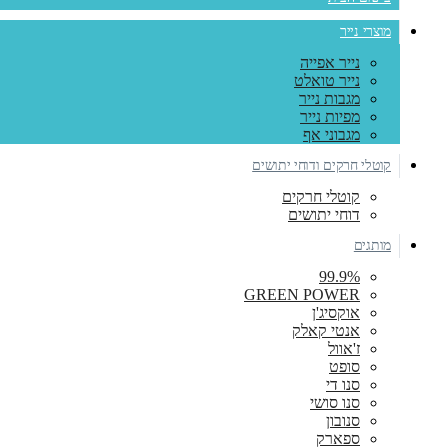
מוצרי נייר
נייר אפייה
נייר טואלט
מגבות נייר
מפיות נייר
מגבוני אף
קוטלי חרקים ודוחי יתושים
קוטלי חרקים
דוחי יתושים
מותגים
99.9%
GREEN POWER
אוקסיג'ן
אנטי קאלק
ז'אוול
סופט
סנו די
סנו סושי
סנובון
ספארק