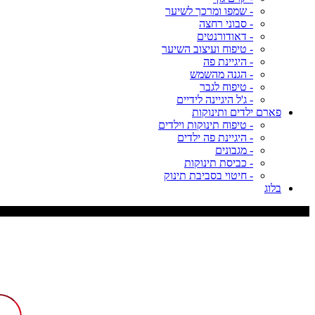
- שמפו ומרכך לשיער
- סבוני רחצה
- דאודורנטים
- טיפוח ועיצוב השיער
- היגיינת פה
- הגנה מהשמש
- טיפוח לגבר
- ג'ל היגיינה לידיים
פארם ילדים ותינוקות
- טיפוח תינוקות וילדים
- היגיינת פה ילדים
- מגבונים
- כביסת תינוקות
- חיטוי בסביבת תינוק
בלוג
משלוח עד 9 ימי עסקים, דמי משלוח 29 ש"ח