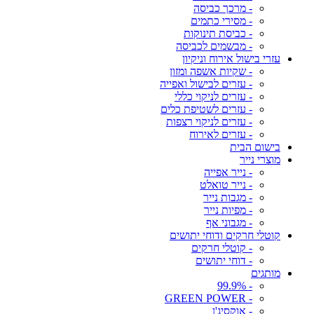
- מרכך כביסה
- מסירי כתמים
- כביסת תינוקות
- מבשמים לכביסה
עזרי בישול אירוח וניקיון
- שקיות אשפה ומזון
- עזרים לבישול ואפייה
- עזרים לניקוי כללי
- עזרים לשטיפת כלים
- עזרים לניקוי רצפות
- עזרים לאירוח
בישום הבית
מוצרי נייר
- נייר אפייה
- נייר טואלט
- מגבות נייר
- מפיות נייר
- מגבוני אף
קוטלי חרקים ודוחי יתושים
- קוטלי חרקים
- דוחי יתושים
מותגים
- 99.9%
- GREEN POWER
- אוקסיג'ן