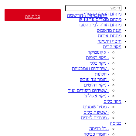
מתחם הנמכרים ביותר
התחברות \ הרשמה
סל קניות
מתחם מוצרים עד 10 ₪
מתחם חזרה לבית הספר
הגנה מהשמש
מתחם אירוח
חיטוי והיגיינה
ניקוי הבית
- אקונומיקה
- ניקוי רצפות
- ניקוי כללי
- שירותים ואמבטיות
- חלונות
- חומר נגד עובש
- ניקוי רהיטים
- שטיחים ריפודים ועור
- ניקוי אקולוגי
ניקוי כלים
- מסיר שומנים
- שטיפת כלים
- מוצרים למדיח
כביסה
- ג'ל כביסה
- חומרי כביסה