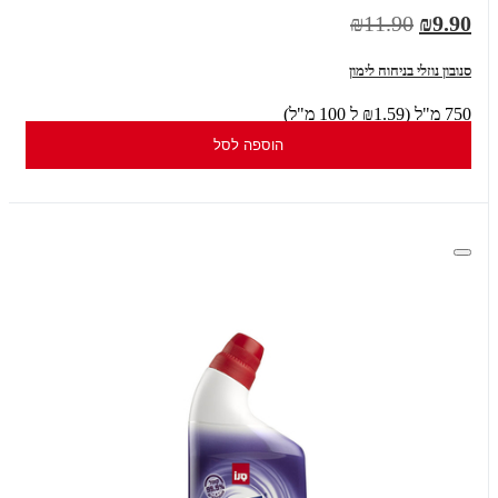
₪11.90
₪9.90
סנובון נוזלי בניחוח לימון
750 מ"ל (₪1.59 ל 100 מ"ל)
הוספה לסל