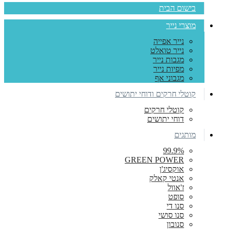
בישום הבית
מוצרי נייר
נייר אפייה
נייר טואלט
מגבות נייר
מפיות נייר
מגבוני אף
קוטלי חרקים ודוחי יתושים
קוטלי חרקים
דוחי יתושים
מותגים
99.9%
GREEN POWER
אוקסיג'ן
אנטי קאלק
ז'אוול
סופט
סנו די
סנו סושי
סנובון