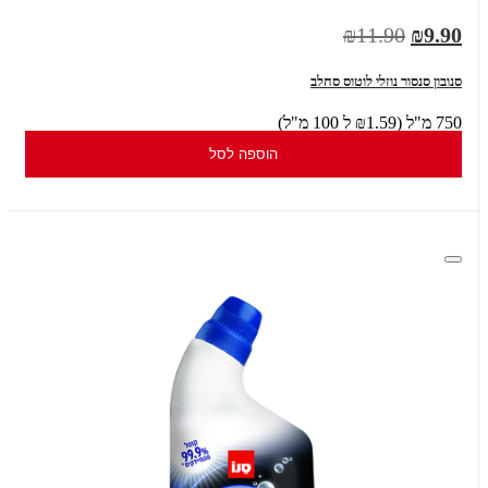
₪11.90
₪9.90
סנובון סנסור נוזלי לוטוס סחלב
750 מ"ל (₪1.59 ל 100 מ"ל)
הוספה לסל