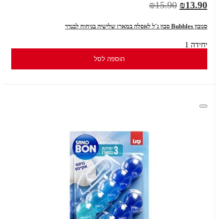
₪15.90
₪13.90
סנובון Bubbles סבון ג'ל לאסלה במארז שלישיה בניחוח לבנדר
יחידה 1
הוספה לסל