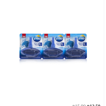
₪15.90
₪12.50