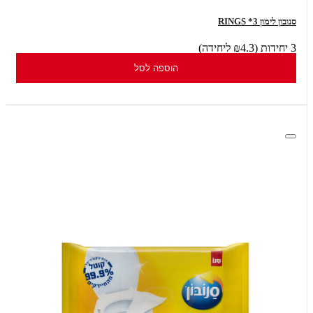
סנובון לימון RINGS *3
3 יחידות (₪4.3 ליחידה)
הוספה לסל