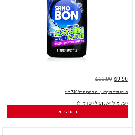
₪11.90
₪9.90
סנובון נוזלי אוקסיג'ן עם חמצן פעיל 750 מ'ל
750 מ"ל (₪1.59 ל 100 מ"ל)
הוספה לסל