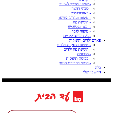
- שמפו ומרכך לשיער
- סבוני רחצה
- דאודורנטים
- טיפוח ועיצוב השיער
- היגיינת פה
- הגנה מהשמש
- טיפוח לגבר
- ג'ל היגיינה לידיים
פארם ילדים ותינוקות
- טיפוח תינוקות וילדים
- היגיינת פה ילדים
- מגבונים
- כביסת תינוקות
- חיטוי בסביבת תינוק
בלוג
החשבון שלי
משלוח עד 9 ימי עסקים, דמי משלוח 29 ש"ח