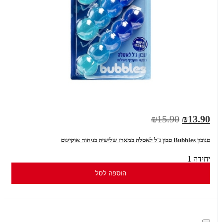
₪15.90
₪13.90
סנובון Bubbles סבון ג'ל לאסלה במארז שלישיה בניחוח אוקיינוס
יחידה 1
הוספה לסל