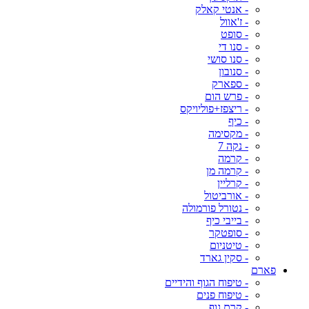
- אנטי קאלק
- ז'אוול
- סופט
- סנו די
- סנו סושי
- סנובון
- ספארק
- פרש הום
- ריצפז+פוליויקס
- כיף
- מקסימה
- נקה 7
- קרמה
- קרמה מן
- קרליין
- אורביטול
- נטורל פורמולה
- בייבי כיף
- סופטקר
- טיטניום
- סקין גארד
פארם
- טיפוח הגוף והידיים
- טיפוח פנים
- קרם גוף