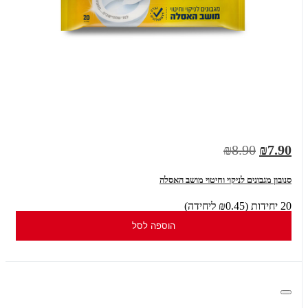
₪8.90
₪7.90
סנובון מגבונים לניקוי וחיטוי מושב האסלה
20 יחידות (₪0.45 ליחידה)
הוספה לסל