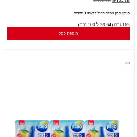
סנובון סבון אסלה כחול קלאסי 3 יחידות
165 גרם (₪9.64 ל 100 גרם)
הוספה לסל