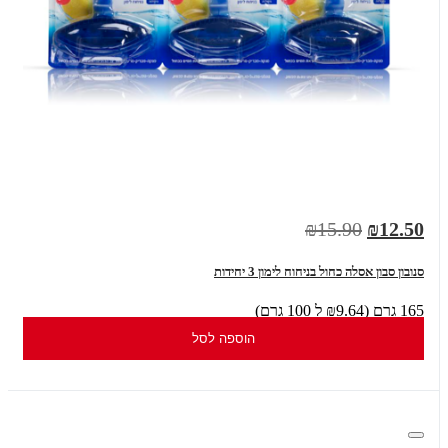
₪15.90
₪12.50
סנובון סבון אסלה כחול בניחוח לימון 3 יחידות
165 גרם (₪9.64 ל 100 גרם)
הוספה לסל