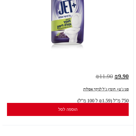
₪11.90
₪9.90
סנו ג'ט+ חומץ ג'ל לניקוי אסלות
750 מ"ל (₪1.59 ל 100 מ"ל)
הוספה לסל