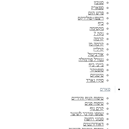
סנובון
ספארק
פרש הום
ריצפז+פוליויקס
כיף
מקסימה
נקה 7
קרמה
קרמה מן
קרליין
אורביטול
נטורל פורמולה
בייבי כיף
סופטקר
טיטניום
סקין גארד
פארם
טיפוח הגוף והידיים
טיפוח פנים
קרם גוף
שמפו ומרכך לשיער
סבוני רחצה
דאודורנטים