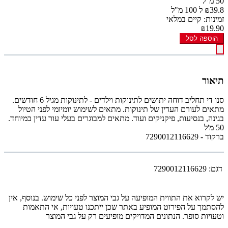
50 מ"ל
₪39.8 ל 100 מ"ל
זמינות: קיים במלאי
₪19.90
הוספה לסל
תיאור
סנו די תחליב דוחה יתושים לתינוקות וילדים - לתינוקות מגיל 6 חודשים.
מתאים לעורם העדין של תינוקות. מתאים לשימוש יומיומי לפני הטיול
בגינה, בנסיעות, פיקניקים ועוד. מתאים למבוגרים בעלי עור עדין במיוחד.
50 מ'ל
ברקוד - 7290012116629
דגם:
7290012116629
יש לקרוא את התווית המופיעה על גבי המוצר לפני כל שימוש. בנוסף, אין
להסתמך על הפירוט המופיע באתר שכן ייתכנו טעויות, אי התאמות
וטעויות סופר. הנתונים המדויקים מופיעים רק על גבי המוצר