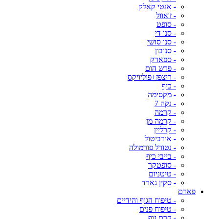
- אנטי קאלק
- ז'אוול
- סופט
- סנו די
- סנו סושי
- סנובון
- ספארק
- פרש הום
- ריצפז+פוליויקס
- כיף
- מקסימה
- נקה 7
- קרמה
- קרמה מן
- קרליין
- אורביטול
- נטורל פורמולה
- בייבי כיף
- סופטקר
- טיטניום
- סקין גארד
פארם
- טיפוח הגוף והידיים
- טיפוח פנים
- קרם גוף