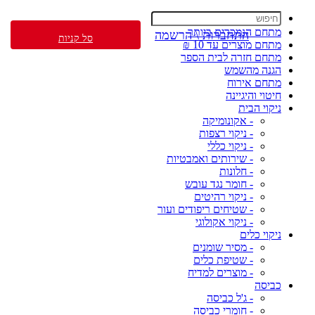
מתחם הנמכרים ביותר
התחברות \ הרשמה
סל קניות
מתחם מוצרים עד 10 ₪
מתחם חזרה לבית הספר
הגנה מהשמש
מתחם אירוח
חיטוי והיגיינה
ניקוי הבית
- אקונומיקה
- ניקוי רצפות
- ניקוי כללי
- שירותים ואמבטיות
- חלונות
- חומר נגד עובש
- ניקוי רהיטים
- שטיחים ריפודים ועור
- ניקוי אקולוגי
ניקוי כלים
- מסיר שומנים
- שטיפת כלים
- מוצרים למדיח
כביסה
- ג'ל כביסה
- חומרי כביסה