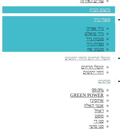
עזרים לאירוח
בישום הבית
מוצרי נייר
נייר אפייה
נייר טואלט
מגבות נייר
מפיות נייר
מגבוני אף
קוטלי חרקים ודוחי יתושים
קוטלי חרקים
דוחי יתושים
מותגים
99.9%
GREEN POWER
אוקסיג'ן
אנטי קאלק
ז'אוול
סופט
סנו די
סנו סושי