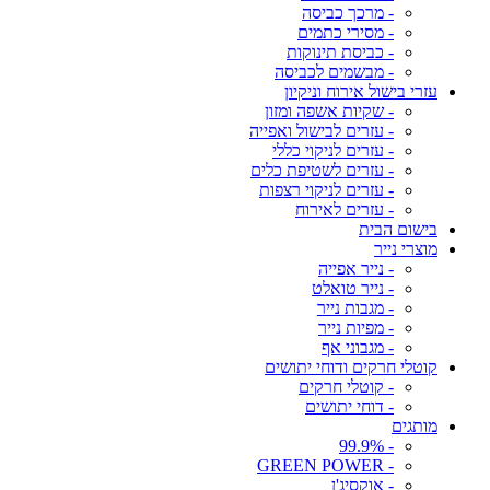
- מרכך כביסה
- מסירי כתמים
- כביסת תינוקות
- מבשמים לכביסה
עזרי בישול אירוח וניקיון
- שקיות אשפה ומזון
- עזרים לבישול ואפייה
- עזרים לניקוי כללי
- עזרים לשטיפת כלים
- עזרים לניקוי רצפות
- עזרים לאירוח
בישום הבית
מוצרי נייר
- נייר אפייה
- נייר טואלט
- מגבות נייר
- מפיות נייר
- מגבוני אף
קוטלי חרקים ודוחי יתושים
- קוטלי חרקים
- דוחי יתושים
מותגים
- 99.9%
- GREEN POWER
- אוקסיג'ן