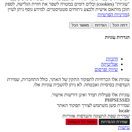
"עוגיות" (cookies) וכלים דומים במטרה לשפר את חווית הגלישה, לספק
תוכן מותאם אישית ולבצע ניתוחים סטטיסטיים. למידע נוסף ניתן לעיין
ב
מדיניות הפרטיות
דחה הכל
הגדרות
מאשר הכל
הגדרות עוגיות
חיוניות
אנליטיקה
שיווק ופרסום
עוגיות אלו הכרחיות לתפקוד התקין של האתר, כולל התחברות, שמירת
העדפות בסיסיות ואבטחה. לא ניתן להשבית עוגיות אלו.
עוגיות אלו פעילות תמיד ואינן דורשות אישור.
PHPSESSID
שמירת סשן משתמש לצורך תפקוד האתר
locale
שמירת שפת התצוגה והעדפות אזוריות
שמירת ההגדרות
אישור כל העוגיות
נגישות