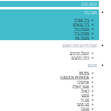
בישום הבית
מוצרי נייר
נייר אפייה
נייר טואלט
מגבות נייר
מפיות נייר
מגבוני אף
קוטלי חרקים ודוחי יתושים
קוטלי חרקים
דוחי יתושים
מותגים
99.9%
GREEN POWER
אוקסיג'ן
אנטי קאלק
ז'אוול
סופט
סנו די
סנו סושי
סנובון