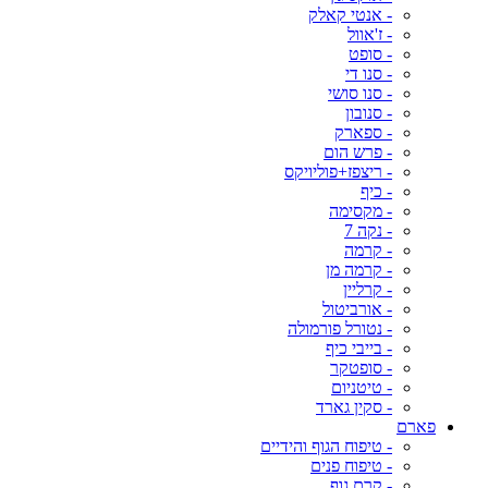
- אנטי קאלק
- ז'אוול
- סופט
- סנו די
- סנו סושי
- סנובון
- ספארק
- פרש הום
- ריצפז+פוליויקס
- כיף
- מקסימה
- נקה 7
- קרמה
- קרמה מן
- קרליין
- אורביטול
- נטורל פורמולה
- בייבי כיף
- סופטקר
- טיטניום
- סקין גארד
פארם
- טיפוח הגוף והידיים
- טיפוח פנים
- קרם גוף