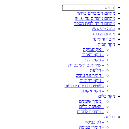
מתחם הנמכרים ביותר
מתחם מוצרים עד 10 ₪
מתחם חזרה לבית הספר
הגנה מהשמש
מתחם אירוח
חיטוי והיגיינה
ניקוי הבית
- אקונומיקה
- ניקוי רצפות
- ניקוי כללי
- שירותים ואמבטיות
- חלונות
- חומר נגד עובש
- ניקוי רהיטים
- שטיחים ריפודים ועור
- ניקוי אקולוגי
ניקוי כלים
- מסיר שומנים
- שטיפת כלים
- מוצרים למדיח
כביסה
- ג'ל כביסה
- חומרי כביסה