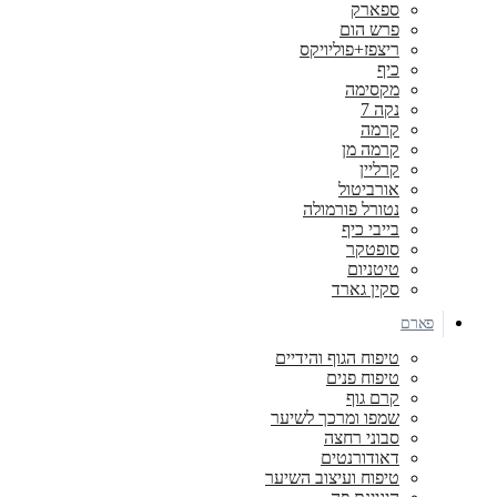
ספארק
פרש הום
ריצפז+פוליויקס
כיף
מקסימה
נקה 7
קרמה
קרמה מן
קרליין
אורביטול
נטורל פורמולה
בייבי כיף
סופטקר
טיטניום
סקין גארד
פארם
טיפוח הגוף והידיים
טיפוח פנים
קרם גוף
שמפו ומרכך לשיער
סבוני רחצה
דאודורנטים
טיפוח ועיצוב השיער