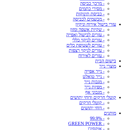
- מרכך כביסה
- מסירי כתמים
- כביסת תינוקות
- מבשמים לכביסה
עזרי בישול אירוח וניקיון
- שקיות אשפה ומזון
- עזרים לבישול ואפייה
- עזרים לניקוי כללי
- עזרים לשטיפת כלים
- עזרים לניקוי רצפות
- עזרים לאירוח
בישום הבית
מוצרי נייר
- נייר אפייה
- נייר טואלט
- מגבות נייר
- מפיות נייר
- מגבוני אף
קוטלי חרקים ודוחי יתושים
- קוטלי חרקים
- דוחי יתושים
מותגים
- 99.9%
- GREEN POWER
- אוקסיג'ן