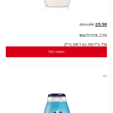
₪11.90
₪9.90
נקה 7 - סירוק קל שמפו
750 מ"ל (₪1.59 ל 100 מ"ל)
הוספה לסל