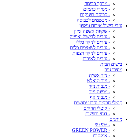
- מרכך כביסה
- מסירי כתמים
- כביסת תינוקות
- מבשמים לכביסה
עזרי בישול אירוח וניקיון
- שקיות אשפה ומזון
- עזרים לבישול ואפייה
- עזרים לניקוי כללי
- עזרים לשטיפת כלים
- עזרים לניקוי רצפות
- עזרים לאירוח
בישום הבית
מוצרי נייר
- נייר אפייה
- נייר טואלט
- מגבות נייר
- מפיות נייר
- מגבוני אף
קוטלי חרקים ודוחי יתושים
- קוטלי חרקים
- דוחי יתושים
מותגים
- 99.9%
- GREEN POWER
- אוקסיג'ן