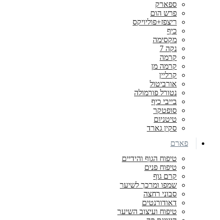
ספארק
פרש הום
ריצפז+פוליויקס
כיף
מקסימה
נקה 7
קרמה
קרמה מן
קרליין
אורביטול
נטורל פורמולה
בייבי כיף
סופטקר
טיטניום
סקין גארד
פארם
טיפוח הגוף והידיים
טיפוח פנים
קרם גוף
שמפו ומרכך לשיער
סבוני רחצה
דאודורנטים
טיפוח ועיצוב השיער