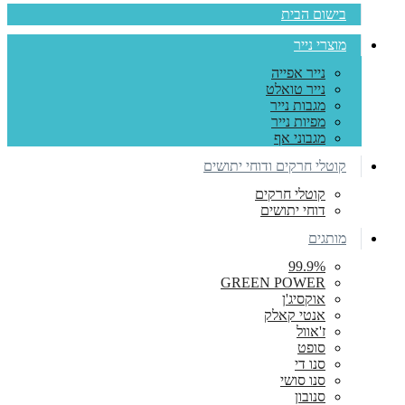
בישום הבית
מוצרי נייר
נייר אפייה
נייר טואלט
מגבות נייר
מפיות נייר
מגבוני אף
קוטלי חרקים ודוחי יתושים
קוטלי חרקים
דוחי יתושים
מותגים
99.9%
GREEN POWER
אוקסיג'ן
אנטי קאלק
ז'אוול
סופט
סנו די
סנו סושי
סנובון