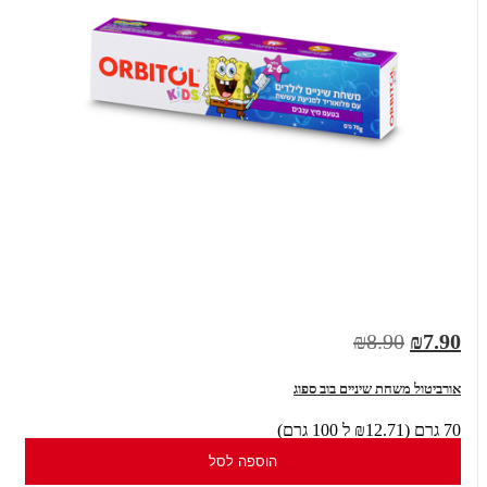
₪8.90
₪7.90
אורביטול משחת שיניים בוב ספוג
70 גרם (₪12.71 ל 100 גרם)
הוספה לסל