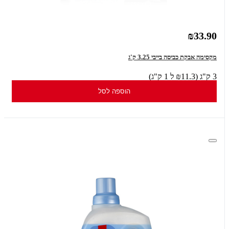
₪33.90
מקסימה אבקת כביסה בייבי 3.25 ק'ג
3 ק"ג (₪11.3 ל 1 ק"ג)
הוספה לסל