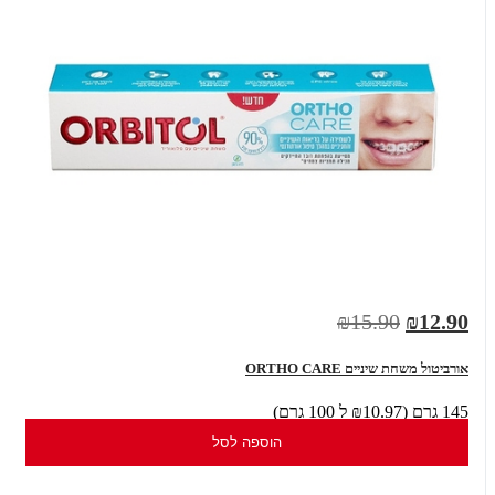
₪15.90
₪12.90
אורביטול משחת שיניים ORTHO CARE
145 גרם (₪10.97 ל 100 גרם)
הוספה לסל