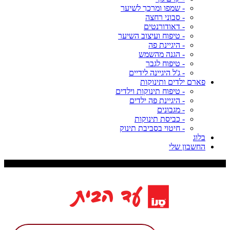
- שמפו ומרכך לשיער
- סבוני רחצה
- דאודורנטים
- טיפוח ועיצוב השיער
- היגיינת פה
- הגנה מהשמש
- טיפוח לגבר
- ג'ל היגיינה לידיים
פארם ילדים ותינוקות
- טיפוח תינוקות וילדים
- היגיינת פה ילדים
- מגבונים
- כביסת תינוקות
- חיטוי בסביבת תינוק
בלוג
החשבון שלי
משלוח עד 9 ימי עסקים, דמי משלוח 29 ש"ח