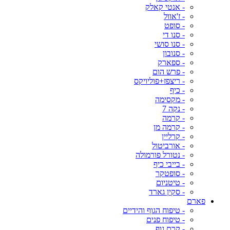
- אנטי קאלק
- ז'אוול
- סופט
- סנו די
- סנו סושי
- סנובון
- ספארק
- פרש הום
- ריצפז+פוליויקס
- כיף
- מקסימה
- נקה 7
- קרמה
- קרמה מן
- קרליין
- אורביטול
- נטורל פורמולה
- בייבי כיף
- סופטקר
- טיטניום
- סקין גארד
פארם
- טיפוח הגוף והידיים
- טיפוח פנים
- קרם גוף