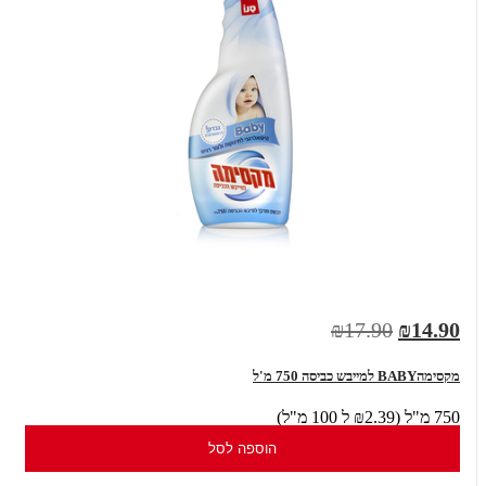
₪17.90
₪14.90
מקסימהBABY למייבש כביסה 750 מ'ל
750 מ"ל (₪2.39 ל 100 מ"ל)
הוספה לסל