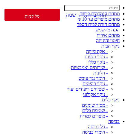
מתחם הנמכרים ביותר
התחברות \ הרשמה
סל קניות
מתחם מוצרים עד 10 ₪
מתחם חזרה לבית הספר
הגנה מהשמש
מתחם אירוח
חיטוי והיגיינה
ניקוי הבית
- אקונומיקה
- ניקוי רצפות
- ניקוי כללי
- שירותים ואמבטיות
- חלונות
- חומר נגד עובש
- ניקוי רהיטים
- שטיחים ריפודים ועור
- ניקוי אקולוגי
ניקוי כלים
- מסיר שומנים
- שטיפת כלים
- מוצרים למדיח
כביסה
- ג'ל כביסה
- חומרי כביסה