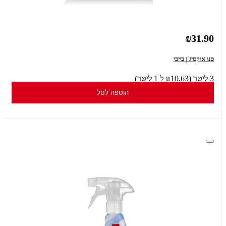
₪31.90
סנו אוקסיג'ן בייבי
3 ליטר (₪10.63 ל 1 ליטר)
הוספה לסל