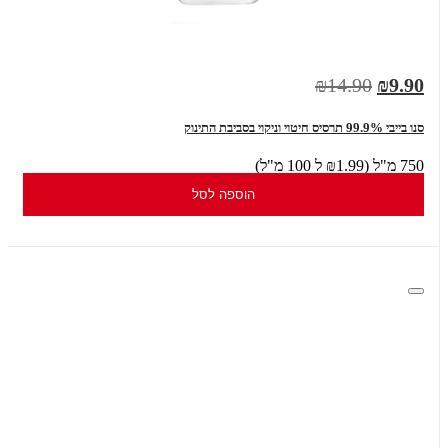
₪14.90
₪9.90
סנו בייבי 99.9% תרסיס חיטוי וניקוי בסביבת התינוק
750 מ"ל (₪1.99 ל 100 מ"ל)
הוספה לסל