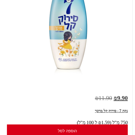
₪11.90
₪9.90
נקה 7 - סירוק קל מרכך
750 מ"ל (₪1.59 ל 100 מ"ל)
הוספה לסל