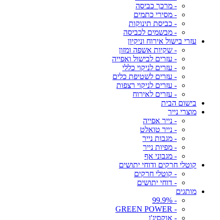
- מרכך כביסה
- מסירי כתמים
- כביסת תינוקות
- מבשמים לכביסה
עזרי בישול אירוח וניקיון
- שקיות אשפה ומזון
- עזרים לבישול ואפייה
- עזרים לניקוי כללי
- עזרים לשטיפת כלים
- עזרים לניקוי רצפות
- עזרים לאירוח
בישום הבית
מוצרי נייר
- נייר אפייה
- נייר טואלט
- מגבות נייר
- מפיות נייר
- מגבוני אף
קוטלי חרקים ודוחי יתושים
- קוטלי חרקים
- דוחי יתושים
מותגים
- 99.9%
- GREEN POWER
- אוקסיג'ן