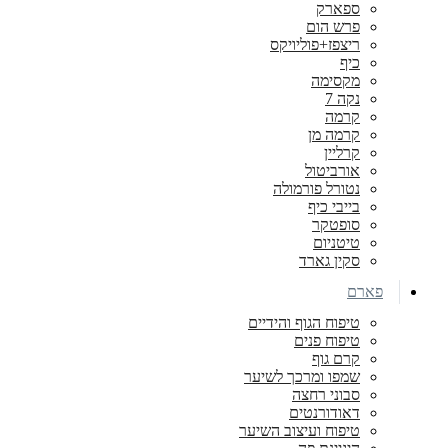
ספארק
פרש הום
ריצפז+פוליויקס
כיף
מקסימה
נקה 7
קרמה
קרמה מן
קרליין
אורביטול
נטורל פורמולה
בייבי כיף
סופטקר
טיטניום
סקין גארד
פארם
טיפוח הגוף והידיים
טיפוח פנים
קרם גוף
שמפו ומרכך לשיער
סבוני רחצה
דאודורנטים
טיפוח ועיצוב השיער