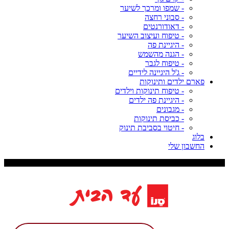
- שמפו ומרכך לשיער
- סבוני רחצה
- דאודורנטים
- טיפוח ועיצוב השיער
- היגיינת פה
- הגנה מהשמש
- טיפוח לגבר
- ג'ל היגיינה לידיים
פארם ילדים ותינוקות
- טיפוח תינוקות וילדים
- היגיינת פה ילדים
- מגבונים
- כביסת תינוקות
- חיטוי בסביבת תינוק
בלוג
החשבון שלי
משלוח עד 9 ימי עסקים, דמי משלוח 29 ש"ח