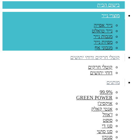
בישום הבית
מוצרי נייר
נייר אפייה
נייר טואלט
מגבות נייר
מפיות נייר
מגבוני אף
קוטלי חרקים ודוחי יתושים
קוטלי חרקים
דוחי יתושים
מותגים
99.9%
GREEN POWER
אוקסיג'ן
אנטי קאלק
ז'אוול
סופט
סנו די
סנו סושי
סנובון