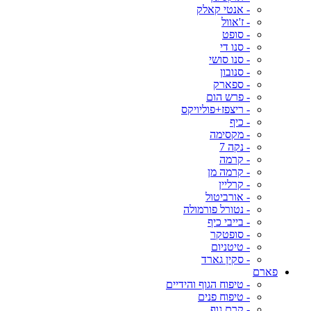
- אנטי קאלק
- ז'אוול
- סופט
- סנו די
- סנו סושי
- סנובון
- ספארק
- פרש הום
- ריצפז+פוליויקס
- כיף
- מקסימה
- נקה 7
- קרמה
- קרמה מן
- קרליין
- אורביטול
- נטורל פורמולה
- בייבי כיף
- סופטקר
- טיטניום
- סקין גארד
פארם
- טיפוח הגוף והידיים
- טיפוח פנים
- קרם גוף