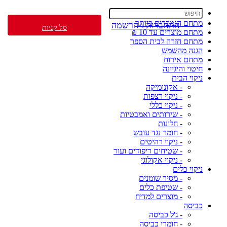
מתחם הנמכרים ביותר
התחברות \ הרשמה
סל קניות
מתחם מוצרים עד 10 ₪
מתחם חזרה לבית הספר
הגנה מהשמש
מתחם אירוח
חיטוי והיגיינה
ניקוי הבית
- אקונומיקה
- ניקוי רצפות
- ניקוי כללי
- שירותים ואמבטיות
- חלונות
- חומר נגד עובש
- ניקוי רהיטים
- שטיחים ריפודים ועור
- ניקוי אקולוגי
ניקוי כלים
- מסיר שומנים
- שטיפת כלים
- מוצרים למדיח
כביסה
- ג'ל כביסה
- חומרי כביסה