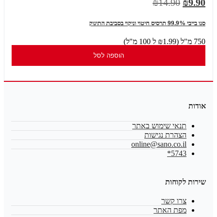
₪14.90
₪9.90
סנו בייבי 99.9% תרסיס חיטוי וניקוי בסביבת התינוק
750 מ"ל (₪1.99 ל 100 מ"ל)
הוספה לסל
אודות
תנאי שימוש באתר
הצהרת נגישות
online@sano.co.il
5743*
שירות לקוחות
צרו קשר
מפת האתר