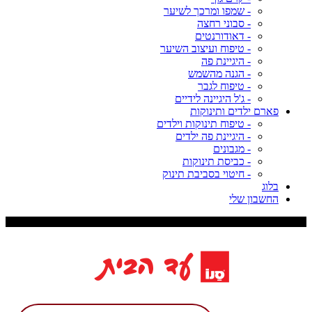
- שמפו ומרכך לשיער
- סבוני רחצה
- דאודורנטים
- טיפוח ועיצוב השיער
- היגיינת פה
- הגנה מהשמש
- טיפוח לגבר
- ג'ל היגיינה לידיים
פארם ילדים ותינוקות
- טיפוח תינוקות וילדים
- היגיינת פה ילדים
- מגבונים
- כביסת תינוקות
- חיטוי בסביבת תינוק
בלוג
החשבון שלי
משלוח עד 9 ימי עסקים, דמי משלוח 29 ש"ח