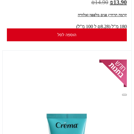
₪14.90
₪13.90
קרמה תרחיץ פנים מלפפון ואלוורה
180 מ"ל (₪8.28 ל 100 מ"ל)
הוספה לסל