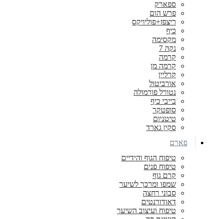
ספארק
פרש הום
ריצפז+פוליויקס
כיף
מקסימה
נקה 7
קרמה
קרמה מן
קרליין
אורביטול
נטורל פורמולה
בייבי כיף
סופטקר
טיטניום
סקין גארד
פארם
טיפוח הגוף והידיים
טיפוח פנים
קרם גוף
שמפו ומרכך לשיער
סבוני רחצה
דאודורנטים
טיפוח ועיצוב השיער