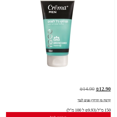
₪14.90
₪12.90
קרמה מן תרחיץ פנים לגבר
150 מ"ל (₪9.93 ל 100 מ"ל)