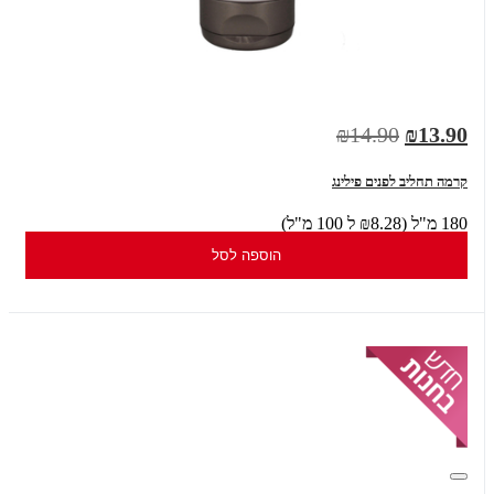
₪14.90
₪13.90
קרמה תחליב לפנים פילינג
180 מ"ל (₪8.28 ל 100 מ"ל)
הוספה לסל