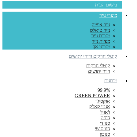
בישום הבית
מוצרי נייר
נייר אפייה
נייר טואלט
מגבות נייר
מפיות נייר
מגבוני אף
קוטלי חרקים ודוחי יתושים
קוטלי חרקים
דוחי יתושים
מותגים
99.9%
GREEN POWER
אוקסיג'ן
אנטי קאלק
ז'אוול
סופט
סנו די
סנו סושי
סנובון