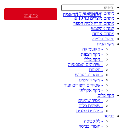
מתחם הנמכרים ביותר
התחברות \ הרשמה
סל קניות
מתחם מוצרים עד 10 ₪
מתחם חזרה לבית הספר
הגנה מהשמש
מתחם אירוח
חיטוי והיגיינה
ניקוי הבית
- אקונומיקה
- ניקוי רצפות
- ניקוי כללי
- שירותים ואמבטיות
- חלונות
- חומר נגד עובש
- ניקוי רהיטים
- שטיחים ריפודים ועור
- ניקוי אקולוגי
ניקוי כלים
- מסיר שומנים
- שטיפת כלים
- מוצרים למדיח
כביסה
- ג'ל כביסה
- חומרי כביסה