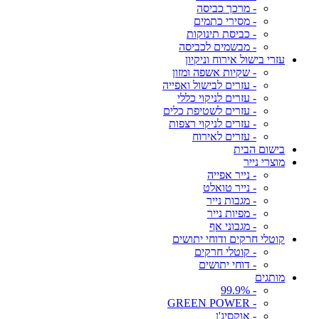
- מרכך כביסה
- מסירי כתמים
- כביסת תינוקות
- מבשמים לכביסה
עזרי בישול אירוח וניקיון
- שקיות אשפה ומזון
- עזרים לבישול ואפייה
- עזרים לניקוי כללי
- עזרים לשטיפת כלים
- עזרים לניקוי רצפות
- עזרים לאירוח
בישום הבית
מוצרי נייר
- נייר אפייה
- נייר טואלט
- מגבות נייר
- מפיות נייר
- מגבוני אף
קוטלי חרקים ודוחי יתושים
- קוטלי חרקים
- דוחי יתושים
מותגים
- 99.9%
- GREEN POWER
- אוקסיג'ן