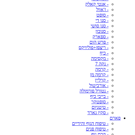
- אנטי קאלק
- ז'אוול
- סופט
- סנו די
- סנו סושי
- סנובון
- ספארק
- פרש הום
- ריצפז+פוליויקס
- כיף
- מקסימה
- נקה 7
- קרמה
- קרמה מן
- קרליין
- אורביטול
- נטורל פורמולה
- בייבי כיף
- סופטקר
- טיטניום
- סקין גארד
פארם
- טיפוח הגוף והידיים
- טיפוח פנים
- קרם גוף