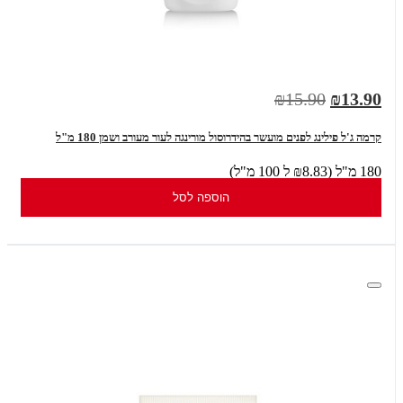
₪15.90
₪13.90
קרמה ג'ל פילינג לפנים מועשר בהידרוסול מורינגה לעור מעורב ושמן 180 מ"ל
180 מ"ל (₪8.83 ל 100 מ"ל)
הוספה לסל