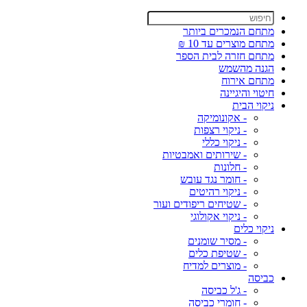
מתחם הנמכרים ביותר
מתחם מוצרים עד 10 ₪
מתחם חזרה לבית הספר
הגנה מהשמש
מתחם אירוח
חיטוי והיגיינה
ניקוי הבית
- אקונומיקה
- ניקוי רצפות
- ניקוי כללי
- שירותים ואמבטיות
- חלונות
- חומר נגד עובש
- ניקוי רהיטים
- שטיחים ריפודים ועור
- ניקוי אקולוגי
ניקוי כלים
- מסיר שומנים
- שטיפת כלים
- מוצרים למדיח
כביסה
- ג'ל כביסה
- חומרי כביסה