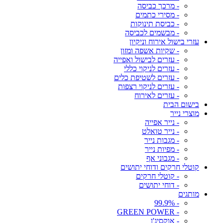
- מרכך כביסה
- מסירי כתמים
- כביסת תינוקות
- מבשמים לכביסה
עזרי בישול אירוח וניקיון
- שקיות אשפה ומזון
- עזרים לבישול ואפייה
- עזרים לניקוי כללי
- עזרים לשטיפת כלים
- עזרים לניקוי רצפות
- עזרים לאירוח
בישום הבית
מוצרי נייר
- נייר אפייה
- נייר טואלט
- מגבות נייר
- מפיות נייר
- מגבוני אף
קוטלי חרקים ודוחי יתושים
- קוטלי חרקים
- דוחי יתושים
מותגים
- 99.9%
- GREEN POWER
- אוקסיג'ן