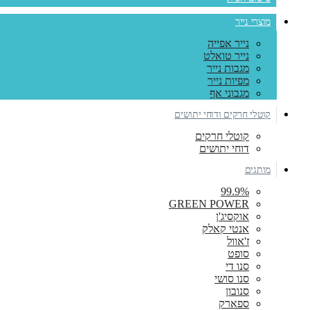
מוצרי נייר
נייר אפייה
נייר טואלט
מגבות נייר
מפיות נייר
מגבוני אף
קוטלי חרקים ודוחי יתושים
קוטלי חרקים
דוחי יתושים
מותגים
99.9%
GREEN POWER
אוקסיג'ן
אנטי קאלק
ז'אוול
סופט
סנו די
סנו סושי
סנובון
ספארק