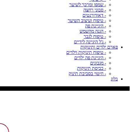
- שמפו ומרכך לשיער
- סבוני רחצה
- דאודורנטים
- טיפוח ועיצוב השיער
- היגיינת פה
- הגנה מהשמש
- טיפוח לגבר
- ג'ל היגיינה לידיים
פארם ילדים ותינוקות
- טיפוח תינוקות וילדים
- היגיינת פה ילדים
- מגבונים
- כביסת תינוקות
- חיטוי בסביבת תינוק
בלוג
משלוח עד 9 ימי עסקים, דמי משלוח 29 ש"ח