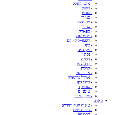
- אנטי קאלק
- ז'אוול
- סופט
- סנו די
- סנו סושי
- סנובון
- ספארק
- פרש הום
- ריצפז+פוליויקס
- כיף
- מקסימה
- נקה 7
- קרמה
- קרמה מן
- קרליין
- אורביטול
- נטורל פורמולה
- בייבי כיף
- סופטקר
- טיטניום
- סקין גארד
פארם
- טיפוח הגוף והידיים
- טיפוח פנים
- קרם גוף