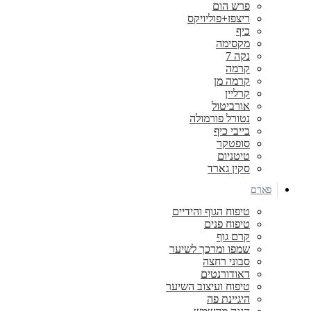
פרש הום
ריצפז+פוליויקס
כיף
מקסימה
נקה 7
קרמה
קרמה מן
קרליין
אורביטול
נטורל פורמולה
בייבי כיף
סופטקר
טיטניום
סקין גארד
פארם
טיפוח הגוף והידיים
טיפוח פנים
קרם גוף
שמפו ומרכך לשיער
סבוני רחצה
דאודורנטים
טיפוח ועיצוב השיער
היגיינת פה