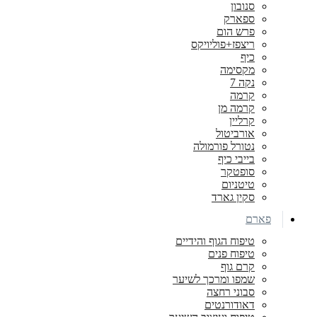
סנובון
ספארק
פרש הום
ריצפז+פוליויקס
כיף
מקסימה
נקה 7
קרמה
קרמה מן
קרליין
אורביטול
נטורל פורמולה
בייבי כיף
סופטקר
טיטניום
סקין גארד
פארם
טיפוח הגוף והידיים
טיפוח פנים
קרם גוף
שמפו ומרכך לשיער
סבוני רחצה
דאודורנטים