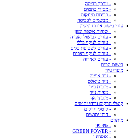
- מרכך כביסה
- מסירי כתמים
- כביסת תינוקות
- מבשמים לכביסה
עזרי בישול אירוח וניקיון
- שקיות אשפה ומזון
- עזרים לבישול ואפייה
- עזרים לניקוי כללי
- עזרים לשטיפת כלים
- עזרים לניקוי רצפות
- עזרים לאירוח
בישום הבית
מוצרי נייר
- נייר אפייה
- נייר טואלט
- מגבות נייר
- מפיות נייר
- מגבוני אף
קוטלי חרקים ודוחי יתושים
- קוטלי חרקים
- דוחי יתושים
מותגים
- 99.9%
- GREEN POWER
- אוקסיג'ן