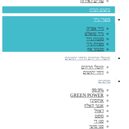
עזרים לאירוח
בישום הבית
מוצרי נייר
נייר אפייה
נייר טואלט
מגבות נייר
מפיות נייר
מגבוני אף
קוטלי חרקים ודוחי יתושים
קוטלי חרקים
דוחי יתושים
מותגים
99.9%
GREEN POWER
אוקסיג'ן
אנטי קאלק
ז'אוול
סופט
סנו די
סנו סושי