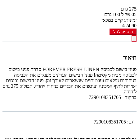
275 גרם
₪9.05 ל 100 גרם
זמינות: קיים במלאי
₪24.90
הוספה לסל
תיאור
פניני בישום לכביסה FOREVER FRESH LINEN סדרת פניני בישום
לכביסה מבית מקסימה! פניני הבישום העדינים מפנקים את הכביסה
בניחוחות נפלאים ועוצמתיים שנשארים לאורך זמן. פניני הבישום נכנסים
ישירות לתוף המכונה ועוטפים את הבגדים בניחוח ייחודי. תכולה: 275 גרם
ליחידה.
ברקוד - 7290108351705
דגם:
7290108351705