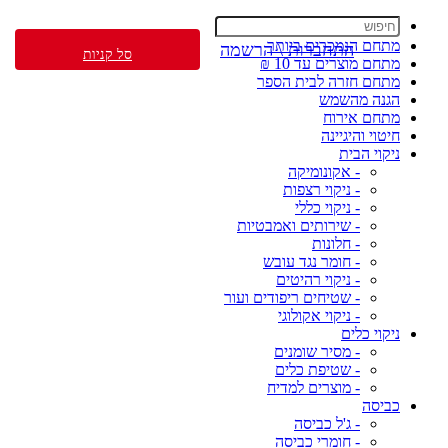
מתחם הנמכרים ביותר
התחברות \ הרשמה
סל קניות
מתחם מוצרים עד 10 ₪
מתחם חזרה לבית הספר
הגנה מהשמש
מתחם אירוח
חיטוי והיגיינה
ניקוי הבית
- אקונומיקה
- ניקוי רצפות
- ניקוי כללי
- שירותים ואמבטיות
- חלונות
- חומר נגד עובש
- ניקוי רהיטים
- שטיחים ריפודים ועור
- ניקוי אקולוגי
ניקוי כלים
- מסיר שומנים
- שטיפת כלים
- מוצרים למדיח
כביסה
- ג'ל כביסה
- חומרי כביסה