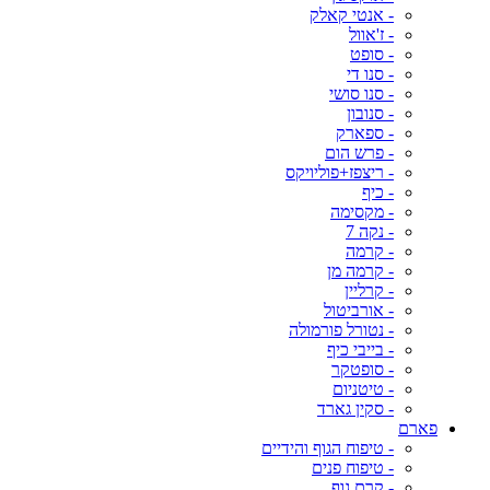
- אנטי קאלק
- ז'אוול
- סופט
- סנו די
- סנו סושי
- סנובון
- ספארק
- פרש הום
- ריצפז+פוליויקס
- כיף
- מקסימה
- נקה 7
- קרמה
- קרמה מן
- קרליין
- אורביטול
- נטורל פורמולה
- בייבי כיף
- סופטקר
- טיטניום
- סקין גארד
פארם
- טיפוח הגוף והידיים
- טיפוח פנים
- קרם גוף