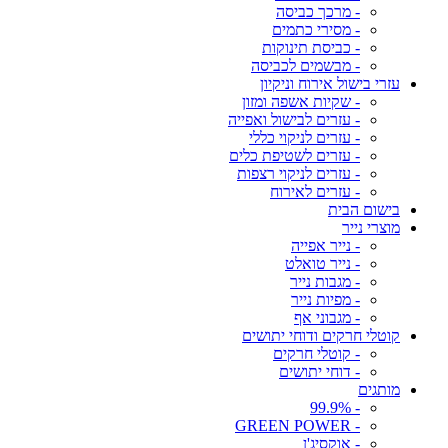
- מרכך כביסה
- מסירי כתמים
- כביסת תינוקות
- מבשמים לכביסה
עזרי בישול אירוח וניקיון
- שקיות אשפה ומזון
- עזרים לבישול ואפייה
- עזרים לניקוי כללי
- עזרים לשטיפת כלים
- עזרים לניקוי רצפות
- עזרים לאירוח
בישום הבית
מוצרי נייר
- נייר אפייה
- נייר טואלט
- מגבות נייר
- מפיות נייר
- מגבוני אף
קוטלי חרקים ודוחי יתושים
- קוטלי חרקים
- דוחי יתושים
מותגים
- 99.9%
- GREEN POWER
- אוקסיג'ן