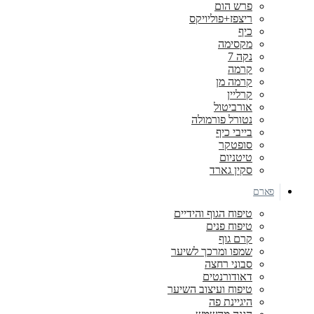
פרש הום
ריצפז+פוליויקס
כיף
מקסימה
נקה 7
קרמה
קרמה מן
קרליין
אורביטול
נטורל פורמולה
בייבי כיף
סופטקר
טיטניום
סקין גארד
פארם
טיפוח הגוף והידיים
טיפוח פנים
קרם גוף
שמפו ומרכך לשיער
סבוני רחצה
דאודורנטים
טיפוח ועיצוב השיער
היגיינת פה