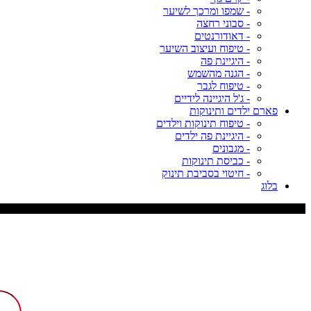
- שמפו ומרכך לשיער
- סבוני רחצה
- דאודורנטים
- טיפוח ועיצוב השיער
- היגיינת פה
- הגנה מהשמש
- טיפוח לגבר
- ג'ל היגיינה לידיים
פארם ילדים ותינוקות
- טיפוח תינוקות וילדים
- היגיינת פה ילדים
- מגבונים
- כביסת תינוקות
- חיטוי בסביבת תינוק
בלוג
משלוח עד 9 ימי עסקים, דמי משלוח 29 ש"ח