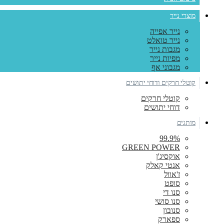
מוצרי נייר
נייר אפייה
נייר טואלט
מגבות נייר
מפיות נייר
מגבוני אף
קוטלי חרקים ודוחי יתושים
קוטלי חרקים
דוחי יתושים
מותגים
99.9%
GREEN POWER
אוקסיג'ן
אנטי קאלק
ז'אוול
סופט
סנו די
סנו סושי
סנובון
ספארק