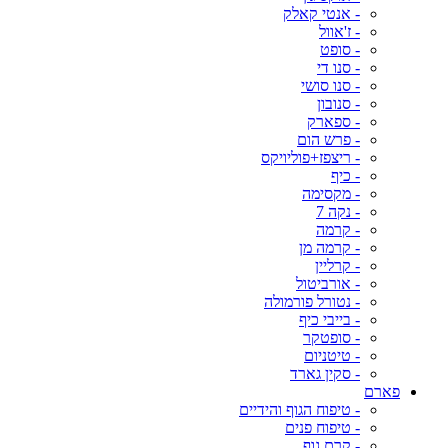
- אנטי קאלק
- ז'אוול
- סופט
- סנו די
- סנו סושי
- סנובון
- ספארק
- פרש הום
- ריצפז+פוליויקס
- כיף
- מקסימה
- נקה 7
- קרמה
- קרמה מן
- קרליין
- אורביטול
- נטורל פורמולה
- בייבי כיף
- סופטקר
- טיטניום
- סקין גארד
פארם
- טיפוח הגוף והידיים
- טיפוח פנים
- קרם גוף