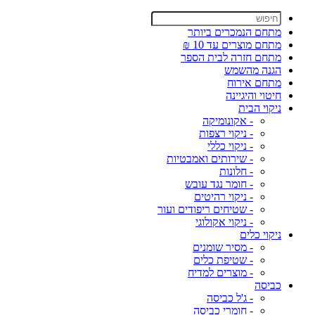
מתחם הנמכרים ביותר
מתחם מוצרים עד 10 ₪
מתחם חזרה לבית הספר
הגנה מהשמש
מתחם אירוח
חיטוי והיגיינה
ניקוי הבית
- אקונומיקה
- ניקוי רצפות
- ניקוי כללי
- שירותים ואמבטיות
- חלונות
- חומר נגד עובש
- ניקוי רהיטים
- שטיחים ריפודים ועור
- ניקוי אקולוגי
ניקוי כלים
- מסיר שומנים
- שטיפת כלים
- מוצרים למדיח
כביסה
- ג'ל כביסה
- חומרי כביסה