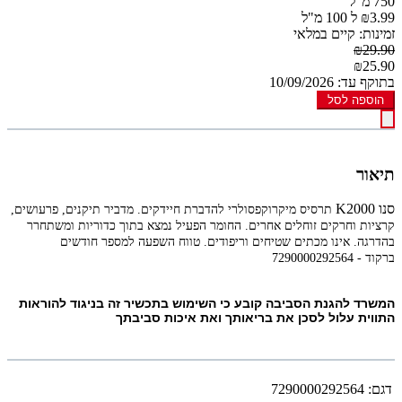
750 מ"ל
₪3.99 ל 100 מ"ל
זמינות: קיים במלאי
₪29.90
₪25.90
בתוקף עד: 10/09/2026
הוספה לסל
תיאור
סנו K2000
תרסיס מיקרוקפסולרי להדברת חיידקים. מדביר תיקנים, פרעושים,
קרציות וחרקים זוחלים אחרים. החומר הפעיל נמצא בתוך כדוריות ומשתחרר
בהדרגה. אינו מכתים שטיחים וריפודים. טווח השפעה למספר חודשים
ברקוד - 7290000292564
המשרד להגנת הסביבה קובע כי השימוש בתכשיר זה בניגוד להוראות
התווית עלול לסכן את בריאותך ואת איכות סביבתך
דגם:
7290000292564