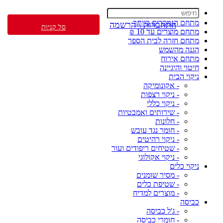
מתחם הנמכרים ביותר
התחברות \ הרשמה
סל קניות
מתחם מוצרים עד 10 ₪
מתחם חזרה לבית הספר
הגנה מהשמש
מתחם אירוח
חיטוי והיגיינה
ניקוי הבית
- אקונומיקה
- ניקוי רצפות
- ניקוי כללי
- שירותים ואמבטיות
- חלונות
- חומר נגד עובש
- ניקוי רהיטים
- שטיחים ריפודים ועור
- ניקוי אקולוגי
ניקוי כלים
- מסיר שומנים
- שטיפת כלים
- מוצרים למדיח
כביסה
- ג'ל כביסה
- חומרי כביסה