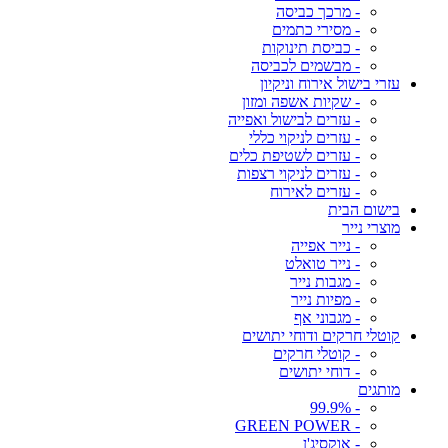
- מרכך כביסה
- מסירי כתמים
- כביסת תינוקות
- מבשמים לכביסה
עזרי בישול אירוח וניקיון
- שקיות אשפה ומזון
- עזרים לבישול ואפייה
- עזרים לניקוי כללי
- עזרים לשטיפת כלים
- עזרים לניקוי רצפות
- עזרים לאירוח
בישום הבית
מוצרי נייר
- נייר אפייה
- נייר טואלט
- מגבות נייר
- מפיות נייר
- מגבוני אף
קוטלי חרקים ודוחי יתושים
- קוטלי חרקים
- דוחי יתושים
מותגים
- 99.9%
- GREEN POWER
- אוקסיג'ן