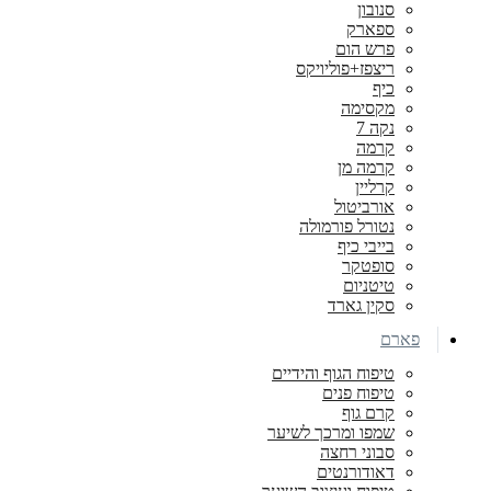
סנובון
ספארק
פרש הום
ריצפז+פוליויקס
כיף
מקסימה
נקה 7
קרמה
קרמה מן
קרליין
אורביטול
נטורל פורמולה
בייבי כיף
סופטקר
טיטניום
סקין גארד
פארם
טיפוח הגוף והידיים
טיפוח פנים
קרם גוף
שמפו ומרכך לשיער
סבוני רחצה
דאודורנטים