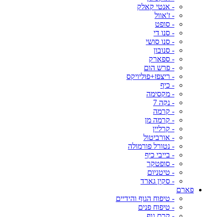
- אנטי קאלק
- ז'אוול
- סופט
- סנו די
- סנו סושי
- סנובון
- ספארק
- פרש הום
- ריצפז+פוליויקס
- כיף
- מקסימה
- נקה 7
- קרמה
- קרמה מן
- קרליין
- אורביטול
- נטורל פורמולה
- בייבי כיף
- סופטקר
- טיטניום
- סקין גארד
פארם
- טיפוח הגוף והידיים
- טיפוח פנים
- קרם גוף