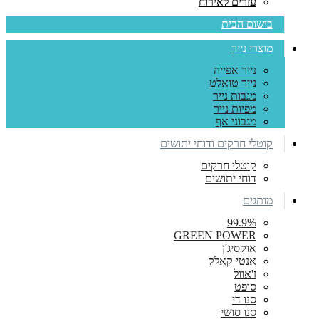
עזרים לאירוח
בישום הבית
מוצרי נייר
נייר אפייה
נייר טואלט
מגבות נייר
מפיות נייר
מגבוני אף
קוטלי חרקים ודוחי יתושים
קוטלי חרקים
דוחי יתושים
מותגים
99.9%
GREEN POWER
אוקסיג'ן
אנטי קאלק
ז'אוול
סופט
סנו די
סנו סושי