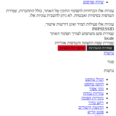
שיווק ופרסום
עוגיות אלו הכרחיות לתפקוד התקין של האתר, כולל התחברות, שמירת
העדפות בסיסיות ואבטחה. לא ניתן להשבית עוגיות אלו.
עוגיות אלו פעילות תמיד ואינן דורשות אישור.
PHPSESSID
שמירת סשן משתמש לצורך תפקוד האתר
locale
שמירת שפת התצוגה והעדפות אזוריות
שמירת ההגדרות
אישור כל העוגיות
נגישות
סגור
נגישות
הגדל טקסט
הקטן טקסט
גווני אפור
נגודיות גבוהה
ניגודיות הפוכה
רקע בהיר
הדגשת קישורים
פונט קריא