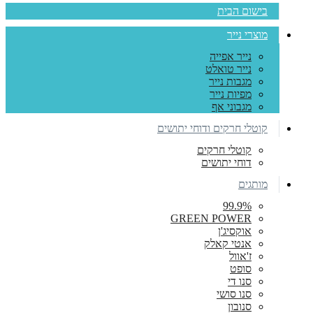
בישום הבית
מוצרי נייר
נייר אפייה
נייר טואלט
מגבות נייר
מפיות נייר
מגבוני אף
קוטלי חרקים ודוחי יתושים
קוטלי חרקים
דוחי יתושים
מותגים
99.9%
GREEN POWER
אוקסיג'ן
אנטי קאלק
ז'אוול
סופט
סנו די
סנו סושי
סנובון