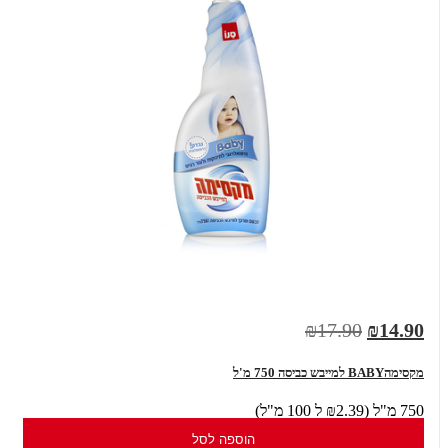
₪17.90
₪14.90
מקסימהBABY למייבש כביסה 750 מ'ל
750 מ"ל (₪2.39 ל 100 מ"ל)
הוספה לסל