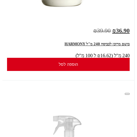
₪39.90
₪36.90
בושם מרוכז לכביסה 240 מ"ל HARMONY
240 מ"ל (₪16.62 ל 100 מ"ל)
הוספה לסל