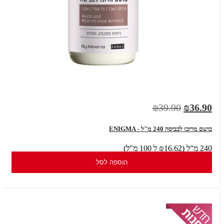
₪39.90
₪36.90
בושם מרוכז לכביסה 240 מ"ל - ENIGMA
240 מ"ל (₪16.62 ל 100 מ"ל)
הוספה לסל