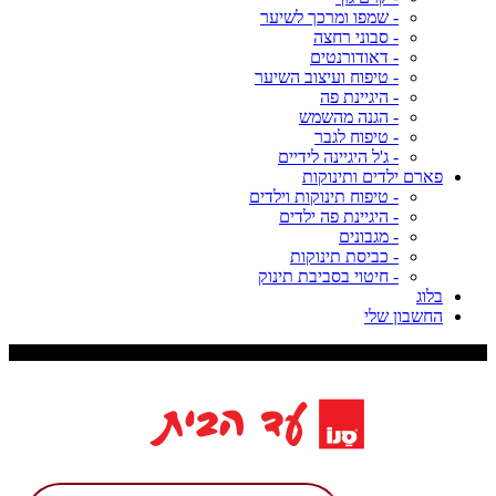
- שמפו ומרכך לשיער
- סבוני רחצה
- דאודורנטים
- טיפוח ועיצוב השיער
- היגיינת פה
- הגנה מהשמש
- טיפוח לגבר
- ג'ל היגיינה לידיים
פארם ילדים ותינוקות
- טיפוח תינוקות וילדים
- היגיינת פה ילדים
- מגבונים
- כביסת תינוקות
- חיטוי בסביבת תינוק
בלוג
החשבון שלי
משלוח עד 9 ימי עסקים, דמי משלוח 29 ש"ח