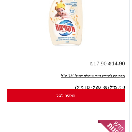
₪17.90
₪14.90
מקסימה למייבש בייבי שיבולת שועל 750 מ"ל
750 מ"ל (₪2.39 ל 100 מ"ל)
הוספה לסל