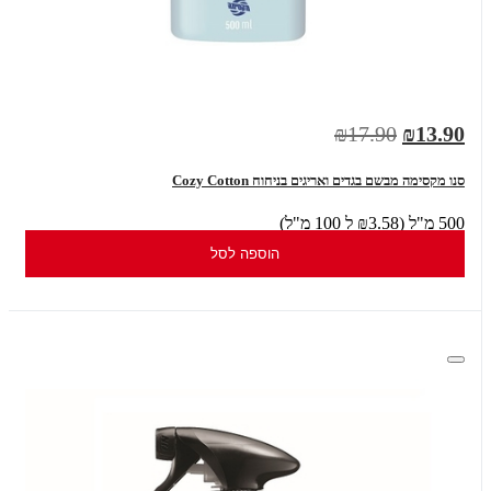
₪17.90
₪13.90
סנו מקסימה מבשם בגדים ואריגים בניחוח Cozy Cotton
500 מ"ל (₪3.58 ל 100 מ"ל)
הוספה לסל