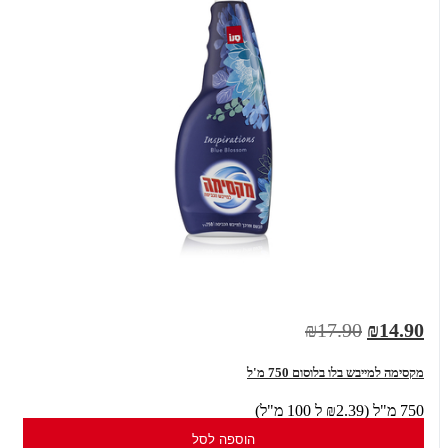
₪17.90
₪14.90
מקסימה למייבש בלו בלוסום 750 מ'ל
750 מ"ל (₪2.39 ל 100 מ"ל)
הוספה לסל