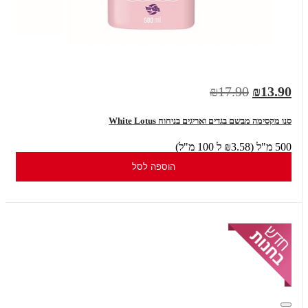
₪17.90
₪13.90
סנו מקסימה מבשם בגדים ואריגים בניחוח White Lotus
500 מ"ל (₪3.58 ל 100 מ"ל)
הוספה לסל