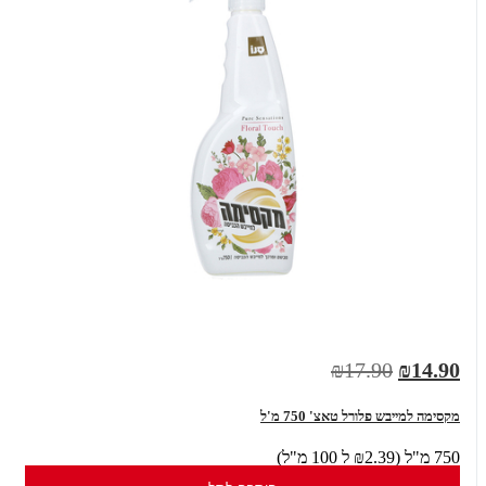
₪17.90
₪14.90
מקסימה למייבש פלורל טאצ' 750 מ'ל
750 מ"ל (₪2.39 ל 100 מ"ל)